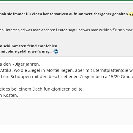
h hab sie immer für einen konservativen aufnummersichergeher gehalten
´nen Unterschied was man anderen Leuten sagt und was man wirklich für sich mac
m schlimmsten feind empfehlen.
 mit ohne gefälle: wer´s mag...
twa den 70iger Jahren.
ttika, wo die Ziegel in Mörtel liegen, aber mit Eternitplatten(die
nd ein Schuppen mit den beschriebenen Ziegeln bei ca.15/20 Grad
eides bei einem Dach funktionieren sollte.
n Kosten.