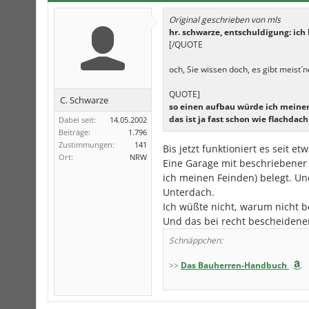
Original geschrieben von mls
hr. schwarze, entschuldigung: ic
[/QUOTE
och, Sie wissen doch, es gibt meist
QUOTE]
C. Schwarze
so einen aufbau würde ich meine
das ist ja fast schon wie flachdach
Dabei seit:
14.05.2002
Beiträge:
1.796
Zustimmungen:
141
Bis jetzt funktioniert es seit e
Ort:
NRW
Eine Garage mit beschriebener A
ich meinen Feinden) belegt. U
Unterdach.
Ich wüßte nicht, warum nicht b
Und das bei recht bescheidene
Schnäppchen:
>>
Das Bauherren-Handbuch