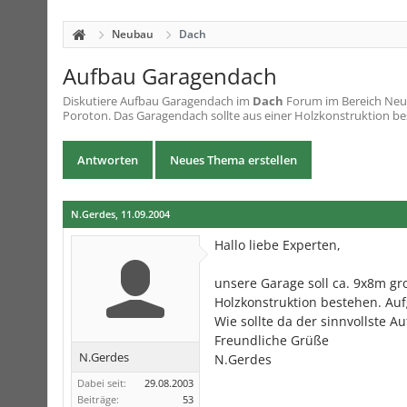
Neubau
Dach
Aufbau Garagendach
Diskutiere
Aufbau Garagendach
im
Dach
Forum im Bereich Neub
Poroton. Das Garagendach sollte aus einer Holzkonstruktion bes
Antworten
Neues Thema erstellen
N.Gerdes
,
11.09.2004
Hallo liebe Experten,
unsere Garage soll ca. 9x8m g
Holzkonstruktion bestehen. Au
Wie sollte da der sinnvollste
Freundliche Grüße
N.Gerdes
N.Gerdes
Dabei seit:
29.08.2003
Beiträge:
53