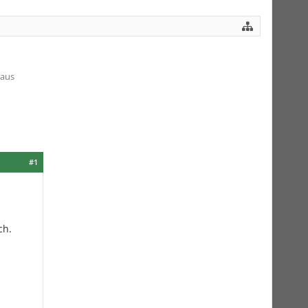
 aus
#1
ch.