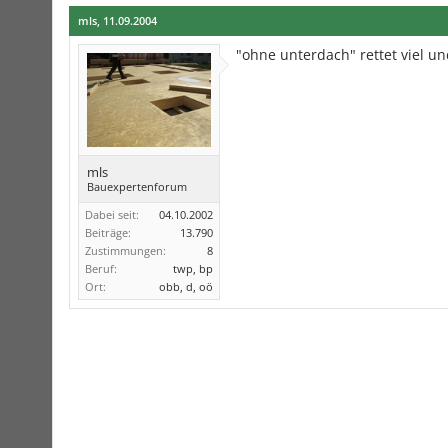
mls
,
11.09.2004
"ohne unterdach" rettet viel u
mls
Bauexpertenforum
Dabei seit:
04.10.2002
Beiträge:
13.790
Zustimmungen:
8
Beruf:
twp, bp
Ort:
obb, d, oö