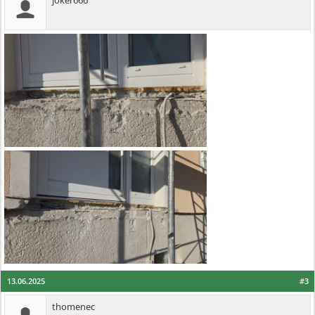
joker666
13.06.2025
#3
thomenec