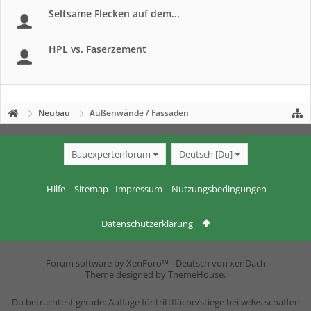
Seltsame Flecken auf dem...
HPL vs. Faserzement
Neubau
Außenwände / Fassaden
Bauexpertenforum
Deutsch [Du]
Hilfe
Sitemap
Impressum
Nutzungsbedingungen
Datenschutzerklärung
Forum software by XenForo™
-
Deutsch von xenDach
Theme designed by
ThemeHouse
.
Du betrachtest gerade: Auflage für trittfläche/stiege bei wdvs schaffen