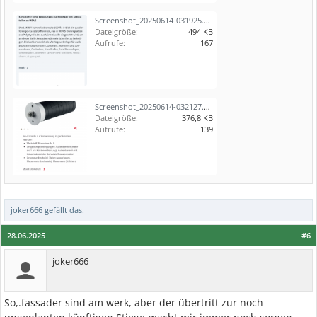
Screenshot_20250614-031925.png
Dateigröße:
494 KB
Aufrufe:
167
Screenshot_20250614-032127.png
Dateigröße:
376,8 KB
Aufrufe:
139
joker666
gefällt das.
28.06.2025
#6
joker666
So,.fassader sind am werk, aber der übertritt zur noch