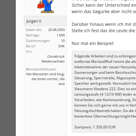
Sicher kann der Unterschied e
wenn das Gegurke aber nicht o
Jürgen V.
Darüber hinaus wenn ich mir d
Dabei seit:
20.08.2003
Stelle ich fest das die Leute di
Beiträge:
1.009
Zustimmungen:
10
Nur mal ein Beispiel:
Beruf:
SHK
Ort:
Folgende Arbeiten sind zu erbringe
Osnabrück
Niedersachsen
entfernte Wertstoffhof nimmt die al
Inbetriebnahme der neuen Heizanla
Benutzertitelzusatz:
Gasversorger und beim Bezirksschor
Alle Menschen sind klug:
Steuerung, Sperrventile, Abgassyste
die einen vorher, die
Speicher wird gestellt. Vermutlich h
and
Viessmann Vitodens 222. Dies ist ei
Leistungsstufe (4-12/16 KW) leider e
Vorarbeiten, wie Kaminsanierung, D
können Sie sich gerne mit uns in Ve
Heizungsfachbetrieb haben. Da die Ar
kostenlose Übernachtungsmöglichkei
Startpreis: 1.350,00 EUR