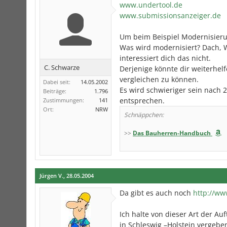
www.undertool.de
www.submissionsanzeiger.de
Um beim Beispiel Modernisieru
Was wird modernisiert? Dach, W
interessiert dich das nicht.
C. Schwarze
Derjenige könnte dir weiterhel
vergleichen zu können.
Dabei seit:
14.05.2002
Es wird schwieriger sein nach 
Beiträge:
1.796
entsprechen.
Zustimmungen:
141
Ort:
NRW
Schnäppchen:
>>
Das Bauherren-Handbuch
Jürgen V.
,
28.05.2004
Da gibt es auch noch
http://ww
Ich halte von dieser Art der Au
in Schleswig –Holstein vergebe