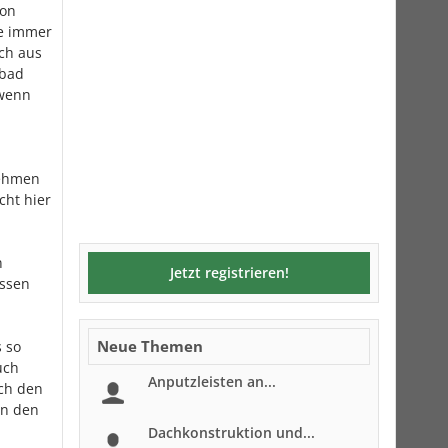
hon
ne immer
ich aus
ßbad
 wenn
nehmen
cht hier
n
Jetzt registrieren!
essen
Neue Themen
s so
uch
Anputzleisten an...
ich den
an den
Dachkonstruktion und...