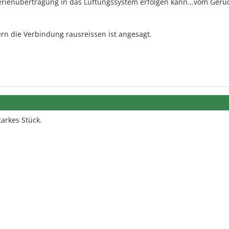
terienübertragung in das Lüftungssystem erfolgen kann...vom Geru
rn die Verbindung rausreissen ist angesagt.
tarkes Stück.