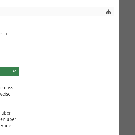
esem
#1
ne dass
nweise
 über
den über
gerade