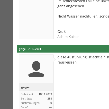
im schlechtesten Fall eine Bak
ganz abgesehen.
Nicht Wasser nachfüllen, sonde
Gruß
Achim Kaiser
geigei
,
21.10.2004
diese Ausführung ist echt ein s
rausreissen!
geigei
Dabei seit:
18.11.2003
Beiträge:
288
Zustimmungen:
0
Beruf:
---