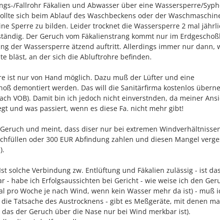
ngs-/Fallrohr Fäkalien und Abwasser über eine Wassersperre/Syp
sollte sich beim Ablauf des Waschbeckens oder der Waschmaschi
ne Sperre zu bilden. Leider trocknet die Wassersperre 2 mal jährl
lbständig. Der Geruch vom Fäkalienstrang kommt nur im Erdgescho
lung der Wassersperre ätzend auftritt. Allerdings immer nur dann,
te bläst, an der sich die Abluftrohre befinden.
re ist nur von Hand möglich. Dazu muß der Lüfter und eine
oß demontiert werden. Das will die Sanitärfirma kostenlos über
ach VOB). Damit bin ich jedoch nicht einverstnden, da meiner Ansi
egt und was passiert, wenn es diese Fa. nicht mehr gibt!
n Geruch und meint, dass diser nur bei extremen Windverhältnisse
nachfüllen oder 300 EUR Abfindung zahlen und diesen Mangel verg
).
- Ist solche Verbindung zw. Entlüftung und Fäkalien zulässig - ist da
 - habe ich Erfolgsaussichten bei Gericht - wie weise ich den Ger
mal pro Woche je nach Wind, wenn kein Wasser mehr da ist) - muß 
 die Tatsache des Austrocknens - gibt es Meßgeräte, mit denen m
das der Geruch über die Nase nur bei Wind merkbar ist).