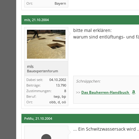
Ort:
Bayern
mls
,
21.10.2004
bitte mal erklären:
warum sind entlüftungs- und f
mls
Bauexpertenforum
Dabei seit:
04.10.2002
Schnäppchen:
Beiträge:
13.790
Zustimmungen:
8
>>
Das Bauherren-Handbuch
Beruf:
twp, bp
Ort:
obb, d, oö
PeMu
,
21.10.2004
... Ein Schwitzwassersack wird ..