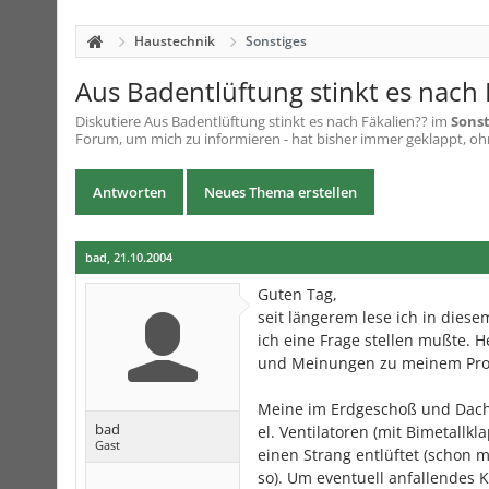
Haustechnik
Sonstiges
Aus Badentlüftung stinkt es nach 
Diskutiere
Aus Badentlüftung stinkt es nach Fäkalien??
im
Sonst
Forum, um mich zu informieren - hat bisher immer geklappt, ohne
Antworten
Neues Thema erstellen
bad
,
21.10.2004
Guten Tag,
seit längerem lese ich in dies
ich eine Frage stellen mußte. 
und Meinungen zu meinem Prob
Meine im Erdgeschoß und Dach
bad
el. Ventilatoren (mit Bimetall
Gast
einen Strang entlüftet (schon 
so). Um eventuell anfallendes