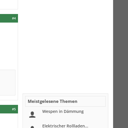
#4
Meistgelesene Themen
#5
Wespen in Dämmung
Elektrischer Rollladen...