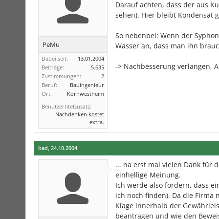
Darauf achten, dass der aus Ku
sehen). Hier bleibt Kondensat g
So nebenbei: Wenn der Syphon r
PeMu
Wasser an, dass man ihn brauc
Dabei seit:
13.01.2004
-> Nachbesserung verlangen, A
Beiträge:
5.635
Zustimmungen:
2
Beruf:
Bauingenieur
Ort:
Kornwestheim
Benutzertitelzusatz:
Nachdenken kostet
extra.
bad
,
24.10.2004
... na erst mal vielen Dank für 
einhellige Meinung.
Ich werde also fordern, dass 
ich noch finden). Da die Firma
Klage innerhalb der Gewährleis
beantragen und wie den Beweis