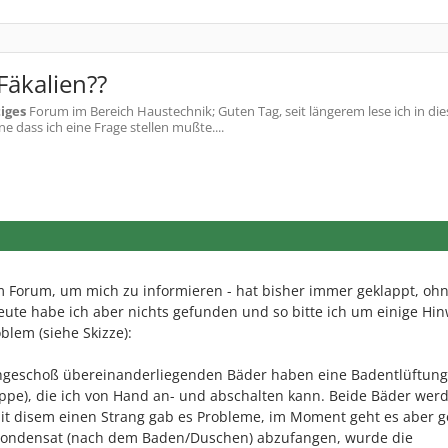
Fäkalien??
iges
Forum im Bereich Haustechnik; Guten Tag, seit längerem lese ich in di
 dass ich eine Frage stellen mußte....
em Forum, um mich zu informieren - hat bisher immer geklappt, oh
Heute habe ich aber nichts gefunden und so bitte ich um einige Hi
lem (siehe Skizze):
geschoß übereinanderliegenden Bäder haben eine Badentlüftung
klappe), die ich von Hand an- und abschalten kann. Beide Bäder wer
mit disem einen Strang gab es Probleme, im Moment geht es aber 
 Kondensat (nach dem Baden/Duschen) abzufangen, wurde die