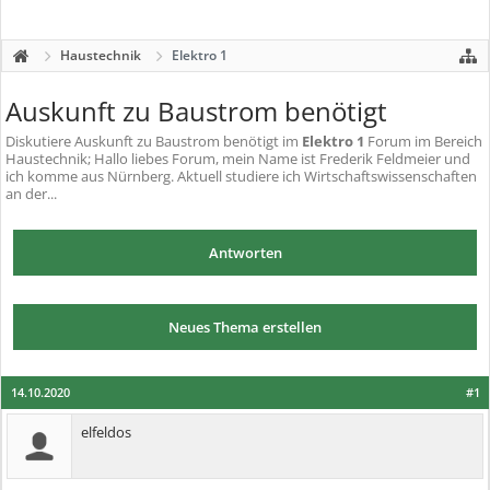
Haustechnik
Elektro 1
Auskunft zu Baustrom benötigt
Diskutiere
Auskunft zu Baustrom benötigt
im
Elektro 1
Forum im Bereich
Haustechnik; Hallo liebes Forum, mein Name ist Frederik Feldmeier und
ich komme aus Nürnberg. Aktuell studiere ich Wirtschaftswissenschaften
an der...
Antworten
Neues Thema erstellen
14.10.2020
#1
elfeldos