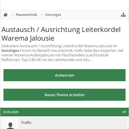
Haustechnik
Sonstiges
Austausch / Ausrichtung Leiterkordel
Warema Jalousie
Diskutiere
Austausch / Ausrichtung Leiterkordel Warema Jalousie
im
Sonstiges
Forum im Bereich Haustechnik; Hallo liebe Bau-Experten, bei
meiner Warema-Außenjalousie mit Flachlamellen (Leichtmetall-
Raffstoren, Typ E 80 AF) ist die Leiterkordel und das...
Antworten
Neues Thema erstellen
23.03.2025
#1
FraRo