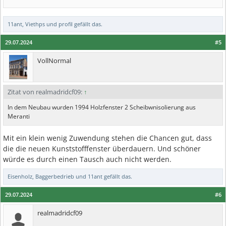
11ant
,
Viethps
und
profil
gefällt das.
29.07.2024
#5
VollNormal
Zitat von realmadridcf09:
↑
In dem Neubau wurden 1994 Holzfenster 2 Scheibwnisolierung aus
Meranti
Mit ein klein wenig Zuwendung stehen die Chancen gut, dass
die die neuen Kunststofffenster überdauern. Und schöner
würde es durch einen Tausch auch nicht werden.
Eisenholz
,
Baggerbedrieb
und
11ant
gefällt das.
29.07.2024
#6
realmadridcf09