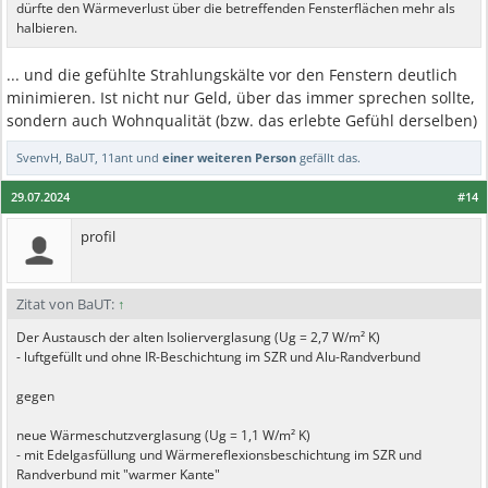
dürfte den Wärmeverlust über die betreffenden Fensterflächen mehr als
halbieren.
... und die gefühlte Strahlungskälte vor den Fenstern deutlich
minimieren. Ist nicht nur Geld, über das immer sprechen sollte,
sondern auch Wohnqualität (bzw. das erlebte Gefühl derselben)
SvenvH
,
BaUT
,
11ant
und
einer weiteren Person
gefällt das.
29.07.2024
#14
profil
Zitat von BaUT:
↑
Der Austausch der alten Isolierverglasung (Ug = 2,7 W/m² K)
- luftgefüllt und ohne IR-Beschichtung im SZR und Alu-Randverbund
gegen
neue Wärmeschutzverglasung (Ug = 1,1 W/m² K)
- mit Edelgasfüllung und Wärmereflexionsbeschichtung im SZR und
Randverbund mit "warmer Kante"