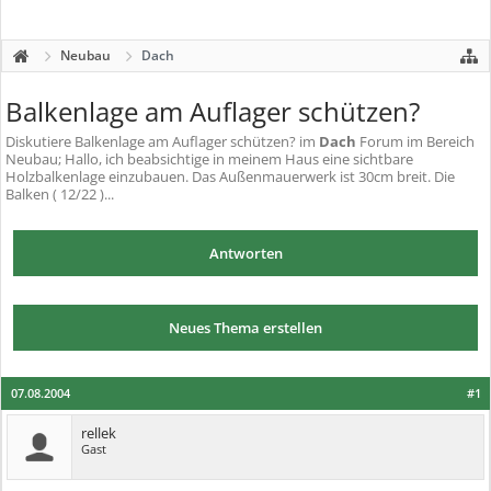
Neubau
Dach
Balkenlage am Auflager schützen?
Diskutiere
Balkenlage am Auflager schützen?
im
Dach
Forum im Bereich
Neubau; Hallo, ich beabsichtige in meinem Haus eine sichtbare
Holzbalkenlage einzubauen. Das Außenmauerwerk ist 30cm breit. Die
Balken ( 12/22 )...
Antworten
Neues Thema erstellen
07.08.2004
#1
rellek
Gast