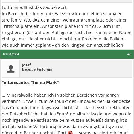
Luftumspüllt ist das Zauberwort.
Im Bereich des Innenputzes legen wir dann einen schmalen
streifen MiWo, d=2,0cm einer Wohraumtrennplatte oder einer
Trittschalplatte ein. Ansonsten plane ich mit ca. 2,0cm Luft
ringsherum (bis auf den Auflagerbereich, hier kannste ne Pappe
einlege, musste aber nicht – macht nur Probleme die Balken –
wie auch immer geplant – an den Ringbalken anzuschließen.
08.08.2004
#6
Josef
Bauexpertenforum
"interesantes Thema Mark"
... Mineralwolle haben ich in solchen Bereichen vor Jahren
verbannt ... "weil" zum Zeitpunkt des Einbaues der Balkendecke
das Gebäude kaum tagwasserdicht ist ... das heisst direkt unter
der Putzoberfläche hab ich "nun" ne Mineralwolle und wenn die
noch irgendwie Restfeuchte beim Putzen aufweißt dann gibt´s
im Putz schöne Verfärbungen was dann zwangsläuftig zu ner
nörgelden Bauherrnschaft führt
... sowas passiert mir "nur"