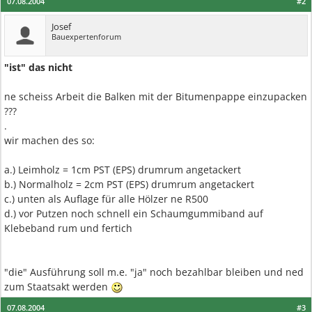
07.08.2004
#2
Josef
Bauexpertenforum
"ist" das nicht
ne scheiss Arbeit die Balken mit der Bitumenpappe einzupacken
???
.
wir machen des so:
a.) Leimholz = 1cm PST (EPS) drumrum angetackert
b.) Normalholz = 2cm PST (EPS) drumrum angetackert
c.) unten als Auflage für alle Hölzer ne R500
d.) vor Putzen noch schnell ein Schaumgummiband auf
Klebeband rum und fertich
"die" Ausführung soll m.e. "ja" noch bezahlbar bleiben und ned
zum Staatsakt werden
07.08.2004
#3