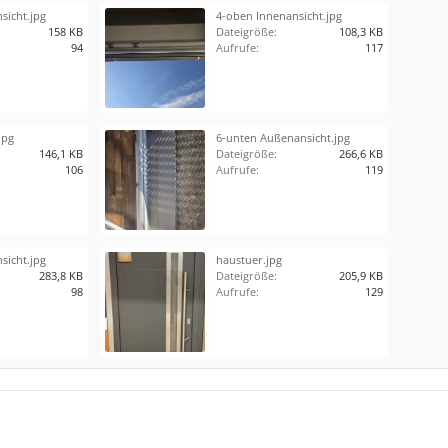
sicht.jpg
4-oben Innenansicht.jpg
158 KB
Dateigröße:
108,3 KB
94
Aufrufe:
117
jpg
6-unten Außenansicht.jpg
146,1 KB
Dateigröße:
266,6 KB
106
Aufrufe:
119
sicht.jpg
haustuer.jpg
283,8 KB
Dateigröße:
205,9 KB
98
Aufrufe:
129