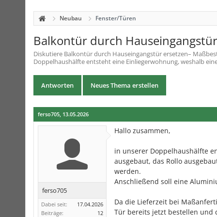
Neubau
Fenster/Türen
Balkontür durch Hauseingangstür
Diskutiere
Balkontür durch Hauseingangstür ersetzen– Maßbes
Doppelhaushälfte entsteht eine Einliegerwohnung, weshalb ein
Antworten
Neues Thema erstellen
ferso705
,
13.05.2026
Hallo zusammen,
in unserer Doppelhaushälfte e
ausgebaut, das Rollo ausgebau
werden.
Anschließend soll eine Alumin
ferso705
Da die Lieferzeit bei Maßanfe
Dabei seit:
17.04.2026
Tür bereits jetzt bestellen und
Beiträge:
12