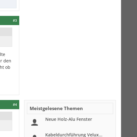
#3
lte
ür den
cht ob
#4
Meistgelesene Themen
Neue Holz-Alu Fenster
Kabeldurchführung Velux...