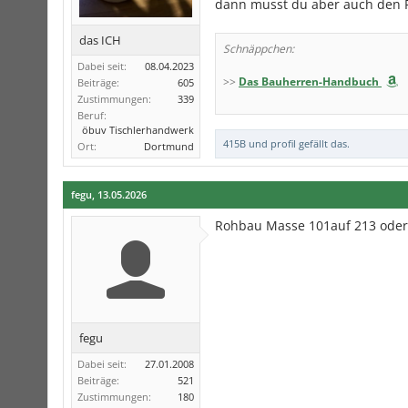
dann musst du aber auch den P
das ICH
Schnäppchen:
Dabei seit:
08.04.2023
>>
Das Bauherren-Handbuch
Beiträge:
605
Zustimmungen:
339
Beruf:
öbuv Tischlerhandwerk
415B
und
profil
gefällt das.
Ort:
Dortmund
fegu
,
13.05.2026
Rohbau Masse 101auf 213 oder
fegu
Dabei seit:
27.01.2008
Beiträge:
521
Zustimmungen:
180