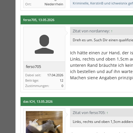
Kriminelle
,
KerstinB
und
ichweisnix
gef
Ort:
Niederrhein
ferso705
,
13.05.2026
Zitat von nordanney:
↑
Dreh es um. Such Dir einen qualifiz
Ich hätte einen zur Hand, der i
Links, rechts und oben 1,5cm a
unteren Rand bräuchte ich kein 
ferso705
ich bestellen und auf ihn wart
Dabei seit:
17.04.2026
Machen siene Angaben prinzipi
Beiträge:
12
Zustimmungen:
0
das ICH
,
13.05.2026
Zitat von ferso705:
↑
Links, rechts und oben 1,5cm addier