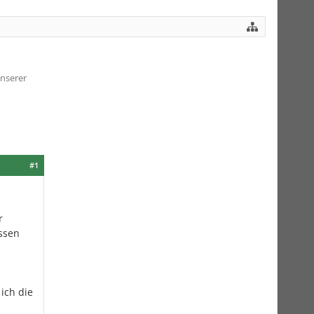
nserer
#1
r
ssen
ich die