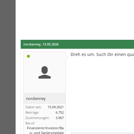
nordanney
,
13.05.2026
Dreh es um. Such Dir einen qua
nordanney
Dabei seit:
15.09.2021
Beiträge:
6.752
Zustimmungen:
3.967
Beruf:
Finanzierer/Investor/Ba
u- und Sanierungslaie