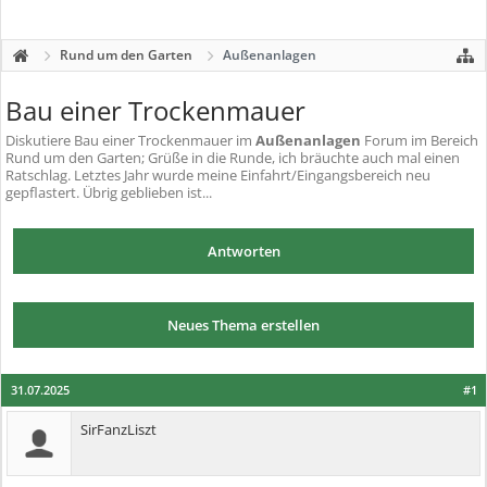
Rund um den Garten
Außenanlagen
Bau einer Trockenmauer
Diskutiere
Bau einer Trockenmauer
im
Außenanlagen
Forum im Bereich
Rund um den Garten; Grüße in die Runde, ich bräuchte auch mal einen
Ratschlag. Letztes Jahr wurde meine Einfahrt/Eingangsbereich neu
gepflastert. Übrig geblieben ist...
Antworten
Neues Thema erstellen
31.07.2025
#1
SirFanzLiszt