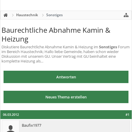
Haustechnik
Sonstiges
Baurechtliche Abnahme Kamin &
Heizung
Diskutiere
Baurechtliche Abnahme Kamin & Heizung
im
Sonstiges
Forum
im Bereich Haustechnik; Hallo liebe Gemeinde, haben schon wieder
Diskussion mit unserem GU. Unser Vertrag mit GU beinhaltet eine
komplette Heizung als...
Antworten
Neues Thema erstellen
06.03.2012
#1
Baufix1977