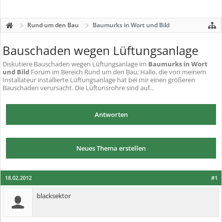
Rund um den Bau
Baumurks in Wort und Bild
Bauschaden wegen Lüftungsanlage
Diskutiere
Bauschaden wegen Lüftungsanlage
im
Baumurks in Wort
und Bild
Forum im Bereich Rund um den Bau; Hallo, die von meinem
Installateur installierte Lüftungsanlage hat bei mir einen größeren
Bauschaden verursacht. Die Lüftunsrohre sind auf...
Antworten
Neues Thema erstellen
18.02.2012
#1
blacksektor