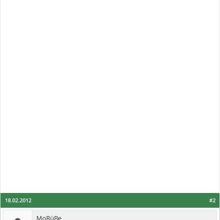
18.02.2012
#2
MoRüBe