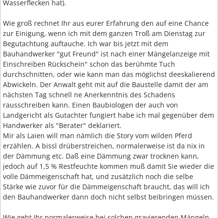
Wasserflecken hat).
Wie groß rechnet Ihr aus eurer Erfahrung den auf eine Chance
zur Einigung, wenn ich mit dem ganzen Troß am Dienstag zur
Begutachtung auftauche. Ich war bis jetzt mit dem
Bauhandwerker "gut Freund" ist nach einer Mängelanzeige mit
Einschreiben Rückschein" schon das berühmte Tuch
durchschnitten, oder wie kann man das möglichst deeskalierend
Abwickeln. Der Anwalt geht mit auf die Baustelle damit der am
nächsten Tag schnell ne Anerkenntnis des Schadens
rausschreiben kann. Einen Baubiologen der auch von
Landgericht als Gutachter fungiert habe ich mal gegenüber dem
Handwerker als "Berater" deklariert.
Mir als Laien will man nämlich die Story vom wilden Pferd
erzählen. A bissl drüberstreichen, normalerweise ist da nix in
der Dämmung etc. Daß eine Dämmung zwar trocknen kann,
jedoch auf 1,5 % Restfeuchte kommen muß damit Sie wieder die
volle Dämmeigenschaft hat, und zusätzlich noch die selbe
Stärke wie zuvor für die Dämmeigenschaft braucht, das will ich
den Bauhandwerker dann doch nicht selbst beibringen müssen.
Wie geht Ihr normalerweise bei solchen gravierenden Mängeln