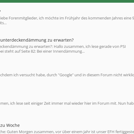
?
ebe Forenmitglieder, ich möchte im Frühjahr des kommenden Jahres eine 
s...
runterdeckendämmung zu erwarten?
ckendämmung zu erwarten?: Hallo zusammen, ich lese gerade von PSI
 steht auf Seite 82: Bei einer Innendämmung...
. Nachdem ich versucht habe, durch "Google" und in diesem Forum nicht wirkli
n, ich lese seit einiger Zeit immer mal wieder hier im Forum mit. Nun hab
e zu Woche
che: Guten Morgen zusammen, vor über einem Jahr ist unser EFH fertiggestel