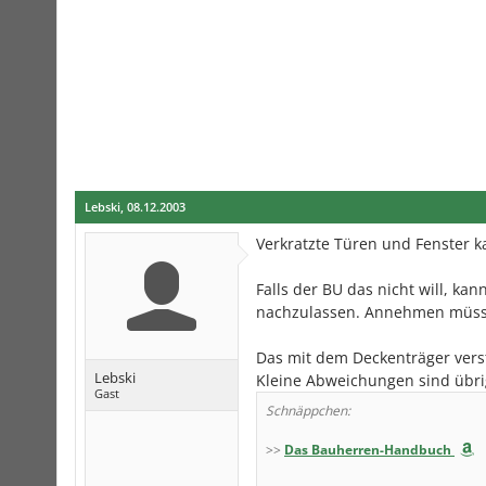
Lebski
,
08.12.2003
Verkratzte Türen und Fenster 
Falls der BU das nicht will, kan
nachzulassen. Annehmen müsse
Das mit dem Deckenträger verste
Lebski
Kleine Abweichungen sind übrig
Gast
Schnäppchen:
>>
Das Bauherren-Handbuch