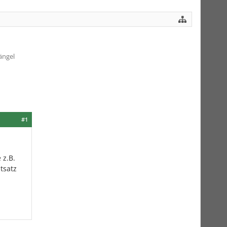
ängel
#1
 z.B.
tsatz