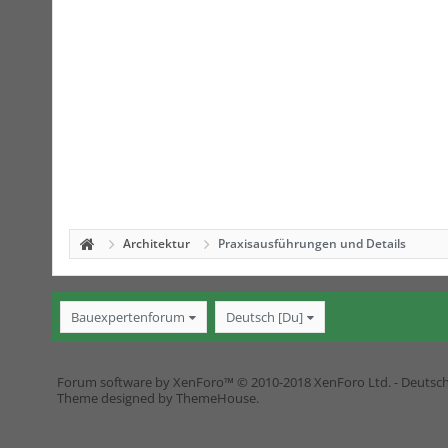
Architektur
Praxisausführungen und Details
Bauexpertenforum
Deutsch [Du]
Forum software by XenForo™
© 2010-2018 XenForo Ltd.
-
Deutsc
Theme designed by
ThemeHouse
.