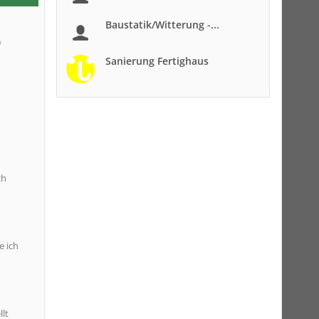
Baustatik/Witterung -...
9
Sanierung Fertighaus
ch
e ich
lt