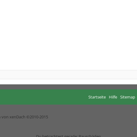
Startseite
Hilfe
Sitemap
h von xenDach
©2010-2015
Du betrachtest gerade: Bauschäden