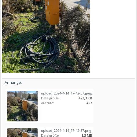
Anhänge:
upload_2024-4-14_17-42-37.jpeg
Dateigröße:
422,3 KB
Aufrufe:
423
upload_2024-4-14_17-42-57.png
Dateigröße:
1,3 MB