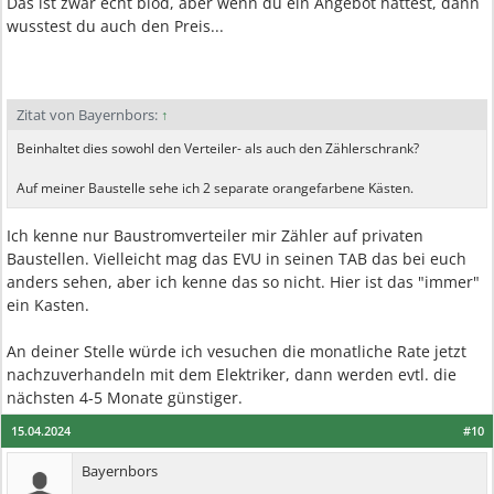
Das ist zwar echt blöd, aber wenn du ein Angebot hattest, dann
wusstest du auch den Preis...
Zitat von Bayernbors:
↑
Beinhaltet dies sowohl den Verteiler- als auch den Zählerschrank?
Auf meiner Baustelle sehe ich 2 separate orangefarbene Kästen.
Ich kenne nur Baustromverteiler mir Zähler auf privaten
Baustellen. Vielleicht mag das EVU in seinen TAB das bei euch
anders sehen, aber ich kenne das so nicht. Hier ist das "immer"
ein Kasten.
An deiner Stelle würde ich vesuchen die monatliche Rate jetzt
nachzuverhandeln mit dem Elektriker, dann werden evtl. die
nächsten 4-5 Monate günstiger.
15.04.2024
#10
Bayernbors