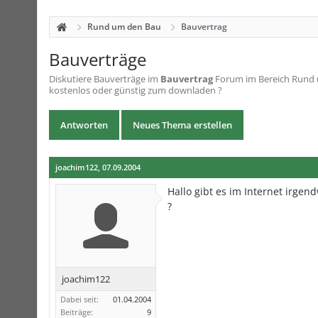
Rund um den Bau
Bauvertrag
Bauverträge
Diskutiere
Bauverträge
im
Bauvertrag
Forum im Bereich Rund u
kostenlos oder günstig zum downladen ?
Antworten
Neues Thema erstellen
joachim122
,
07.09.2004
Hallo gibt es im Internet irge
?
joachim122
Dabei seit:
01.04.2004
Beiträge:
9