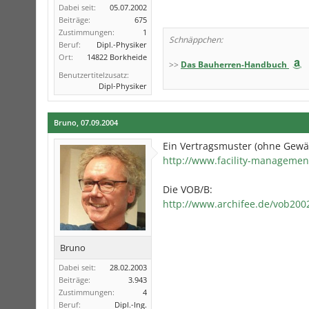
Dabei seit:
05.07.2002
Beiträge:
675
Zustimmungen:
1
Schnäppchen:
Beruf:
Dipl.-Physiker
Ort:
14822 Borkheide
>>
Das Bauherren-Handbuch
Benutzertitelzusatz:
Dipl-Physiker
Bruno
,
07.09.2004
Ein Vertragsmuster (ohne Gewäh
http://www.facility-manageme
Die VOB/B:
http://www.archifee.de/vob200
Bruno
Dabei seit:
28.02.2003
Beiträge:
3.943
Zustimmungen:
4
Beruf:
Dipl.-Ing.