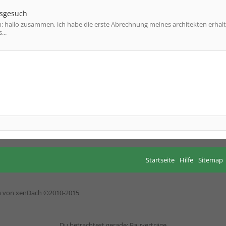
gsgesuch
 hallo zusammen, ich habe die erste Abrechnung meines architekten erhalt
...
Startseite
Hilfe
Sitemap
h von xenDach
©2010-2015
Du betrachtest gerade: Bauverträge