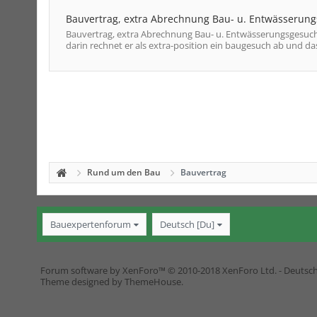
Bauvertrag, extra Abrechnung Bau- u. Entwässerun
Bauvertrag, extra Abrechnung Bau- u. Entwässerungsgesuch:
darin rechnet er als extra-position ein baugesuch ab und das
Rund um den Bau
Bauvertrag
Bauexpertenforum
Deutsch [Du]
Forum software by XenForo™
© 2010-2018 XenForo Ltd.
-
Deutsc
Theme designed by
ThemeHouse
.