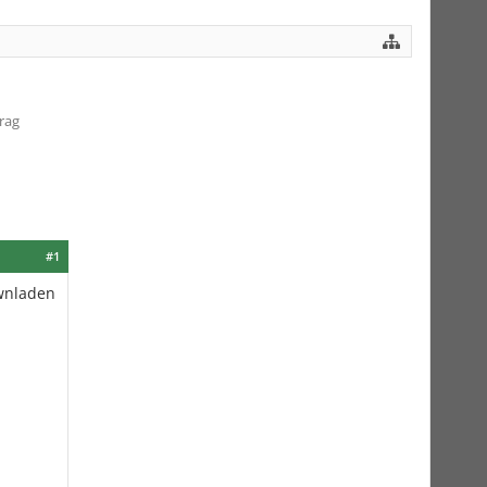
rag
#1
ownladen