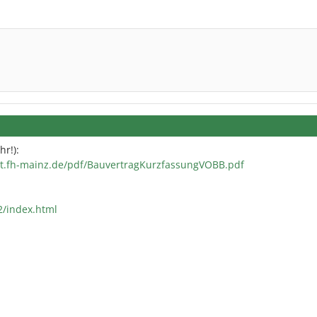
r!):
nt.fh-mainz.de/pdf/BauvertragKurzfassungVOBB.pdf
2/index.html