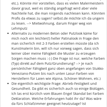
etc.). Könnte mir vorstellen, dass es vielen Malermeistern
davor graut, weil es ständig angefragt wird aber viele
Nachteile hat, die man nirgends nachlesen kann. Könnten
Profis da etwas zu sagen? selbst.de möchte ich da ungern
zu lesen. --> Mietwohnung, darum Finger weg von
Lehmputz
Alternativ zu modernen Beton oder Putzlook käme für
mich noch ein leichter(!) heller Patinalook in Frage den
man sicherlich mit 2-3 Farben erstellen müsste (da ich
Kunstmalerin bin, will ich nur vorweg sagen, dass sich
keiner über meine Fähigkeit die Muster zu erzeugen
Sorgen machen muss :-) ) Die Frage ist nur, welche Farben
(Typ) direkt auf dem Putz/Grundierung? --> Je nach
persönlicher Fähigkeit ganz oben angefangen von Stukko-
Veneziano-Putzen bis nach unten Lasur-Farben von
Herstellern für Laien wie Alpina, Schöner-Wohnen, etc.)
Die eigentlich wichtigste Frage: Abrieb-Festigkeit und
Gesundheit. Da gibt es sicherlich auch so einige Biolügen.
Ich las erst kürzlich vom Blauen Engel Skandal bei Farben
Deklaration. Welche Erfahrungen habt ihr da? Was wäre
da fürs Schlafzimmer geeignet heutzutage? Ist