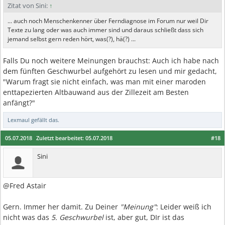
Zitat von Sini:
↑
... auch noch Menschenkenner über Ferndiagnose im Forum nur weil Dir
Texte zu lang oder was auch immer sind und daraus schließt dass sich
jemand selbst gern reden hört, was(?), hä(?) ...
Falls Du noch weitere Meinungen brauchst: Auch ich habe nach
dem fünften Geschwurbel aufgehört zu lesen und mir gedacht,
"Warum fragt sie nicht einfach, was man mit einer maroden
enttapezierten Altbauwand aus der Zillezeit am Besten
anfängt?"
Lexmaul
gefällt das.
05.07.2018
Zuletzt bearbeitet:
05.07.2018
#18
Sini
@Fred Astair
Gern. Immer her damit. Zu Deiner
"Meinung"
: Leider weiß ich
nicht was das
5. Geschwurbel
ist, aber gut, DIr ist das