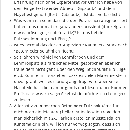
Erfahrung nach ohne Expertenrat vor Ort? Ich habe von
dem Fingertest (weißer Abrieb = Gipsputz) und dem
Nageltest gehört (Rost = Gibsputz) . Ist das Verlässlich?
Was wenn ich sehe dass die den Putz schon ausgebessert
hatten, das dann aber ganz anders aussieht (dunkelgrau,
etwas bröseliger, schieferartig)? Ist das bei der
Putzbestimmung nachlässig?
Ist es normal das der ent-tapezierte Raum jetzt stark nach
"Beton" oder so ähnlich riecht?
Seit Jahren wird viel von Lehmfarben und dem
Lehmrollputz als farbliches Mittel gesprochen aber ich
traue dem nicht ganz über den Weg (Stichpunkt Bio-Lüge
etc.). Könnte mir vorstellen, dass es vielen Malermeistern
davor graut, weil es ständig angefragt wird aber viele
Nachteile hat, die man nirgends nachlesen kann. Könnten
Profis da etwas zu sagen? selbst.de möchte ich da ungern
zu lesen.
Alternativ zu modernen Beton oder Putzlook käme für
mich noch ein leichter(!) heller Patinalook in Frage den
man sicherlich mit 2-3 Farben erstellen müsste (da ich
Kunstmalerin bin, will ich nur vorweg sagen, dass sich