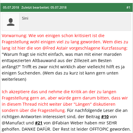
05.07.2018
Zuletzt bearbeitet:
05.07.2018
#1
Sini
Vorwarnung: Wie von einigen schon kritisiert ist die
Fragestellung wohl einigen viel zu lang geworden. Wem dies zu
lang ist hier die von @Fred Astair vorgeschlagene Kurzfassung:
"Warum fragt sie nicht einfach, was man mit einer maroden
enttapezierten Altbauwand aus der Zillezeit am Besten
anfängt?" Trifft es zwar nicht wirklich aber vielleicht hilft es ja
einigen Suchenden. (Wem das zu kurz ist kann gern unten
weiterlesen)
Ich akzeptiere das und nehme die Kritik an der zu langen
Fragestellung gern an, aber würde gern darum bitten, dass wir
in diesem Thread nicht weiter über "Längen" diskutieren
sondern über die Fragestellung.
Für nachfolgende Leser die an
richtigen Antworten interessiert sind, der Beitrag
#10
von
@Manufact und
#21
von @Fabian Weber haben mir SEHR
geholfen. DANKE DAFÜR. Der Rest ist leider OFFTOPIC geworden.