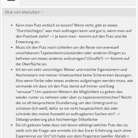
Zitat von Manufact:
↑
Kann man Putz einfach so lassen? Wenn nicht, gibt es etwas
"Durchsichtiges" was man auftragen kann und gut is, wenn man auf
den Putzlook steht? --> Ja kann man - kommt auf den Putz und die
Erwartung an.
Muss ich den Putz noch schleifen um die Reste von eventuell
unsichtbarem Tapetenleimrückständen oder anderen Dingen zu
befreien um etwas anderes aufzutragen? (Giraffe?) ->> Kommt auf
die Oberfläche an.
Ich bin ein sehr umsichtiger Mieter und möchte Eigentümern und
Nachmietern mit meiner Unwissenheit keine Scherereien besorgen.
Also wenn Farbe oder etwas anderes aufgetragen werden muss, wie
vermeide ich dass ich den Putz damit auf Immer und Ewig
"versaue"? Um späteren Mietern die Möglichkeit zu geben das
wieder runter zu nehmen oder über zu tapezieren/streichen? Reicht
die so oft besprochene Grundierung um den Untergrund zu
schützen (Ich weiß, dafür ist sie nicht hauptsächlich da) oder
schränkt das meine Auswahl an auftragbaren Sachen ein? -->
Silikatgrundierung plus hochwertige Silikatfarbe
Da ich gelesen habe dass viel davon abhängt welcher Putz das ist,
stellt sich die Frage: wie ermittle ich das Eurer Erfahrung nach ohne
Expertenrat vor Ort? Ich habe von dem Fingertest (weißer Abrieb =