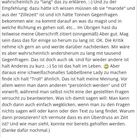
wahrscheinlich zu "lang" das zu erklären. :-) Und zu der
Empfehlung: dazu hätte ich wissen müssen ob sie "marode" und
aus der "Zillezeit" ist und ich hätte Tonnen Gegenfragen
bekommen wie: na kommt darauf an was du magst und in
welche Richtung es gehen soll, etc... Im Übrigen hast du
teilweise meine Überschrift zitiert (sinngemäß) Aber gut. Mag
sein dass das für einige so herum zu lang ist. OK. Die Kritik
nehme ich gern an und werde darüber nachdenken. Mir wäre
es aber wahrscheinlich andersherum zu lang mit tausend
Gegenfragen. Das ist doch auch ok. Und für wieder andere ist
halt Anderes zu kurz. ;-) So ist das halt im Leben.
Aber
daraus eine ichweißschonalles Sabbelbiene Lady zu machen
finde ich halt "Troll" ähnlich. Das ist halt meine Meinung. Vor
allem wenn man dann anderen "persönlich werden" und OT
vorwirft, während man selbst nicht eine der gestellten Fragen
versucht zu beantworten. Was ich damit sagen will: Man kann
doch dann auch einfach wegklicken, wenn man zu den Fragen
nichts sagen will oder kann oder den Text zu lang findet. Warum
dann provozieren? Ich vermute dass es ein Überdruss an Zeit
ist? Und wie man sieht, konnte mir bereits geholfen werden.
(Danke dafür nochmal.)