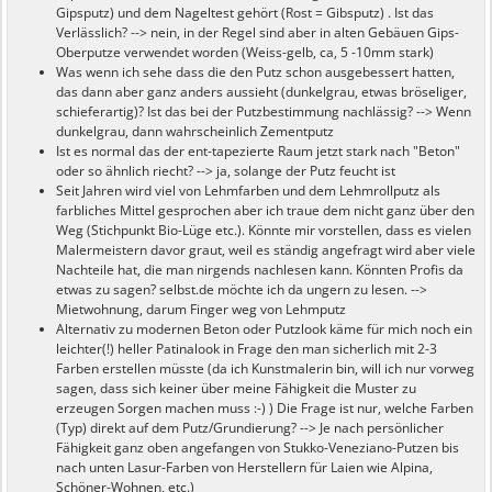
Gipsputz) und dem Nageltest gehört (Rost = Gibsputz) . Ist das
Verlässlich? --> nein, in der Regel sind aber in alten Gebäuen Gips-
Oberputze verwendet worden (Weiss-gelb, ca, 5 -10mm stark)
Was wenn ich sehe dass die den Putz schon ausgebessert hatten,
das dann aber ganz anders aussieht (dunkelgrau, etwas bröseliger,
schieferartig)? Ist das bei der Putzbestimmung nachlässig? --> Wenn
dunkelgrau, dann wahrscheinlich Zementputz
Ist es normal das der ent-tapezierte Raum jetzt stark nach "Beton"
oder so ähnlich riecht? --> ja, solange der Putz feucht ist
Seit Jahren wird viel von Lehmfarben und dem Lehmrollputz als
farbliches Mittel gesprochen aber ich traue dem nicht ganz über den
Weg (Stichpunkt Bio-Lüge etc.). Könnte mir vorstellen, dass es vielen
Malermeistern davor graut, weil es ständig angefragt wird aber viele
Nachteile hat, die man nirgends nachlesen kann. Könnten Profis da
etwas zu sagen? selbst.de möchte ich da ungern zu lesen. -->
Mietwohnung, darum Finger weg von Lehmputz
Alternativ zu modernen Beton oder Putzlook käme für mich noch ein
leichter(!) heller Patinalook in Frage den man sicherlich mit 2-3
Farben erstellen müsste (da ich Kunstmalerin bin, will ich nur vorweg
sagen, dass sich keiner über meine Fähigkeit die Muster zu
erzeugen Sorgen machen muss :-) ) Die Frage ist nur, welche Farben
(Typ) direkt auf dem Putz/Grundierung? --> Je nach persönlicher
Fähigkeit ganz oben angefangen von Stukko-Veneziano-Putzen bis
nach unten Lasur-Farben von Herstellern für Laien wie Alpina,
Schöner-Wohnen, etc.)