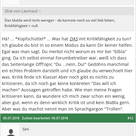
Zitat von Lexmaul:
↑
Das blabla wird nicht weniger - da kannste noch so viel lieb bitten,
Kritikfähigkeit = null.
Hä? ... *Kopfschüttel* ... Was hat
DAS
mit Kritikfähigkeit zu tun?
Ich glaube du bist in so einem Modus da kann Dir keiner helfen.
Egal was man sagt. Du merkst nicht worum es mir bei "blbla"
ging. Da ich selbst einmal Forumbetreiber war, weiß ich dass
das Seitenlange OffTopic "Du ...nein, Du!" Gedöhns manchmal
ein echtes Problem darstellt und ich glaube du verwechselt hier
was. Kritik finde ich Klasse! Aber noch gibt es nichts zu
kritisieren, da ich noch gar keine konkreten "Das will ich
machen" Aussagen getroffen habe. Wie man meine Fragen
kritisieren kann, da wundere ich mich zwar schon ein wenig,
aber gut, wenn es denn wirklich Kritik ist und kein BlaBla gern.
Aber was du machst nennt man im Sprachgargon "Trollen".
05.07.2018
Zuletzt bearbeitet:
05.07.2018
#12
Sini