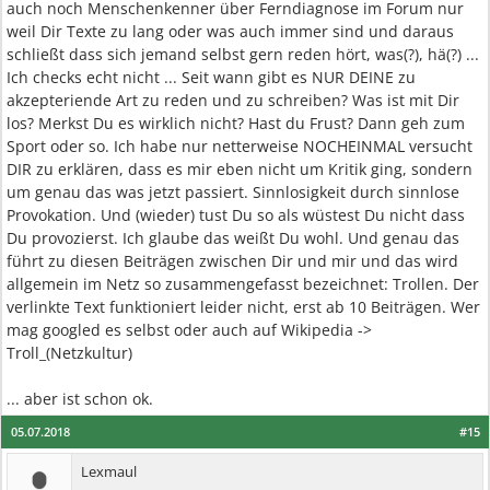
auch noch Menschenkenner über Ferndiagnose im Forum nur
weil Dir Texte zu lang oder was auch immer sind und daraus
schließt dass sich jemand selbst gern reden hört, was(?), hä(?) ...
Ich checks echt nicht ... Seit wann gibt es NUR DEINE zu
akzepteriende Art zu reden und zu schreiben? Was ist mit Dir
los? Merkst Du es wirklich nicht? Hast du Frust? Dann geh zum
Sport oder so. Ich habe nur netterweise NOCHEINMAL versucht
DIR zu erklären, dass es mir eben nicht um Kritik ging, sondern
um genau das was jetzt passiert. Sinnlosigkeit durch sinnlose
Provokation. Und (wieder) tust Du so als wüstest Du nicht dass
Du provozierst. Ich glaube das weißt Du wohl. Und genau das
führt zu diesen Beiträgen zwischen Dir und mir und das wird
allgemein im Netz so zusammengefasst bezeichnet: Trollen. Der
verlinkte Text funktioniert leider nicht, erst ab 10 Beiträgen. Wer
mag googled es selbst oder auch auf Wikipedia ->
Troll_(Netzkultur)
... aber ist schon ok.
05.07.2018
#15
Lexmaul