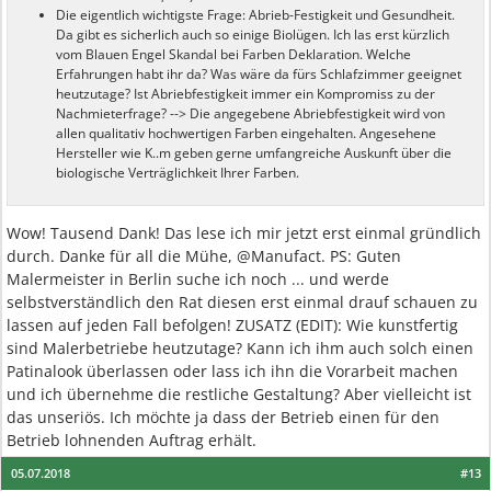
Die eigentlich wichtigste Frage: Abrieb-Festigkeit und Gesundheit.
Da gibt es sicherlich auch so einige Biolügen. Ich las erst kürzlich
vom Blauen Engel Skandal bei Farben Deklaration. Welche
Erfahrungen habt ihr da? Was wäre da fürs Schlafzimmer geeignet
heutzutage? Ist Abriebfestigkeit immer ein Kompromiss zu der
Nachmieterfrage? --> Die angegebene Abriebfestigkeit wird von
allen qualitativ hochwertigen Farben eingehalten. Angesehene
Hersteller wie K..m geben gerne umfangreiche Auskunft über die
biologische Verträglichkeit Ihrer Farben.
Wow! Tausend Dank! Das lese ich mir jetzt erst einmal gründlich
durch. Danke für all die Mühe, @Manufact. PS: Guten
Malermeister in Berlin suche ich noch ... und werde
selbstverständlich den Rat diesen erst einmal drauf schauen zu
lassen auf jeden Fall befolgen! ZUSATZ (EDIT): Wie kunstfertig
sind Malerbetriebe heutzutage? Kann ich ihm auch solch einen
Patinalook überlassen oder lass ich ihn die Vorarbeit machen
und ich übernehme die restliche Gestaltung? Aber vielleicht ist
das unseriös. Ich möchte ja dass der Betrieb einen für den
Betrieb lohnenden Auftrag erhält.
05.07.2018
#13