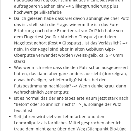
auftragbaren Sachen ein? --> Silikatgrundierung plus
hochwertige Silikatfarbe
Da ich gelesen habe dass viel davon abhängt welcher Putz
das ist, stellt sich die Frage: wie ermittle ich das Eurer
Erfahrung nach ohne Expertenrat vor Ort? Ich habe von
dem Fingertest (weißer Abrieb = Gipsputz) und dem
Nageltest gehört (Rost = Gibsputz) . Ist das Verlässlich? -->
nein, in der Regel sind aber in alten Gebäuen Gips-
Oberputze verwendet worden (Weiss-gelb, ca, 5 -10mm
stark)
Was wenn ich sehe dass die den Putz schon ausgebessert
hatten, das dann aber ganz anders aussieht (dunkelgrau,
etwas bröseliger, schieferartig)? Ist das bei der
Putzbestimmung nachlässig? --> Wenn dunkelgrau, dann
wahrscheinlich Zementputz
Ist es normal das der ent-tapezierte Raum jetzt stark nach
"Beton" oder so ähnlich riecht? --> ja, solange der Putz
feucht ist
Seit Jahren wird viel von Lehmfarben und dem
Lehmrollputz als farbliches Mittel gesprochen aber ich
traue dem nicht ganz über den Weg (Stichpunkt Bio-Lüge