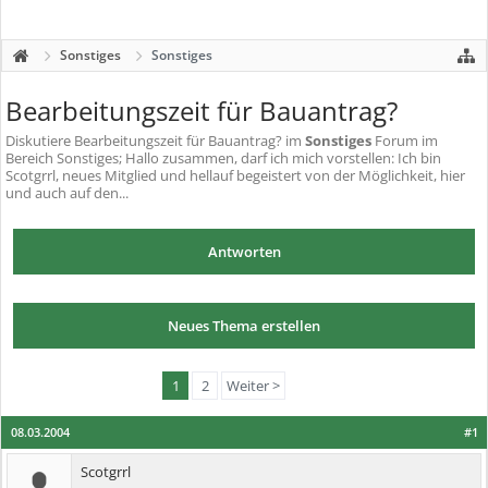
Sonstiges
Sonstiges
Bearbeitungszeit für Bauantrag?
Diskutiere
Bearbeitungszeit für Bauantrag?
im
Sonstiges
Forum im
Bereich Sonstiges; Hallo zusammen, darf ich mich vorstellen: Ich bin
Scotgrrl, neues Mitglied und hellauf begeistert von der Möglichkeit, hier
und auch auf den...
Antworten
Neues Thema erstellen
1
2
Weiter >
08.03.2004
#1
Scotgrrl