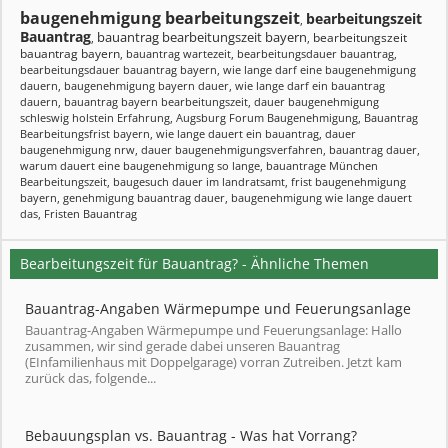
baugenehmigung bearbeitungszeit
bearbeitungszeit
,
Bauantrag
bauantrag bearbeitungszeit bayern
bearbeitungszeit
,
,
bauantrag bayern
,
bauantrag wartezeit
,
bearbeitungsdauer bauantrag
,
bearbeitungsdauer bauantrag bayern
,
wie lange darf eine baugenehmigung
dauern
,
baugenehmigung bayern dauer
,
wie lange darf ein bauantrag
dauern
,
bauantrag bayern bearbeitungszeit
,
dauer baugenehmigung
schleswig holstein Erfahrung
,
Augsburg Forum Baugenehmigung
,
Bauantrag
Bearbeitungsfrist bayern
,
wie lange dauert ein bauantrag
,
dauer
baugenehmigung nrw
,
dauer baugenehmigungsverfahren
,
bauantrag dauer
,
warum dauert eine baugenehmigung so lange
,
bauantrage München
Bearbeitungszeit
,
baugesuch dauer im landratsamt
,
frist baugenehmigung
bayern
,
genehmigung bauantrag dauer
,
baugenehmigung wie lange dauert
das
,
Fristen Bauantrag
Bearbeitungszeit für Bauantrag? - Ähnliche Themen
Bauantrag-Angaben Wärmepumpe und Feuerungsanlage
Bauantrag-Angaben Wärmepumpe und Feuerungsanlage: Hallo
zusammen, wir sind gerade dabei unseren Bauantrag
(EInfamilienhaus mit Doppelgarage) vorran Zutreiben. Jetzt kam
zurück das, folgende...
Bebauungsplan vs. Bauantrag - Was hat Vorrang?