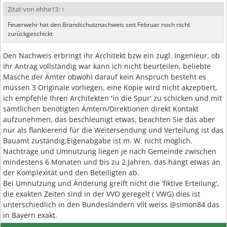
Zitat von ehhe13:
↑
Feuerwehr hat den Brandschutznachweis seit Februar noch nicht
zurückgeschickt
Den Nachweis erbringt ihr Architekt bzw ein zugl. Ingenieur, ob
ihr Antrag vollständig war kann ich nicht beurteilen, beliebte
Masche der Ämter obwohl darauf kein Anspruch besteht es
müssen 3 Originale vorliegen, eine Kopie wird nicht akzeptiert,
ich empfehle Ihren Architekten 'in die Spur' zu schicken und mit
sämtlichen benötigten Ämtern/Direktionen direkt Kontakt
aufzunehmen, das beschleunigt etwas, beachten Sie das aber
nur als flankierend für die Weitersendung und Verteilung ist das
Bauamt zuständig,Eigenabgabe ist m. W. nicht möglich.
Nachträge und Umnutzung liegen je nach Gemeinde zwischen
mindestens 6 Monaten und bis zu 2 Jahren, das hängt etwas an
der Komplexität und den Beteiligten ab.
Bei Umnutzung und Änderung greift nicht die 'fiktive Erteilung',
die exakten Zeiten sind in der VVO geregelt ( VWG) dies ist
unterschiedlich in den Bundesländern vllt weiss @simon84 das
in Bayern exakt.