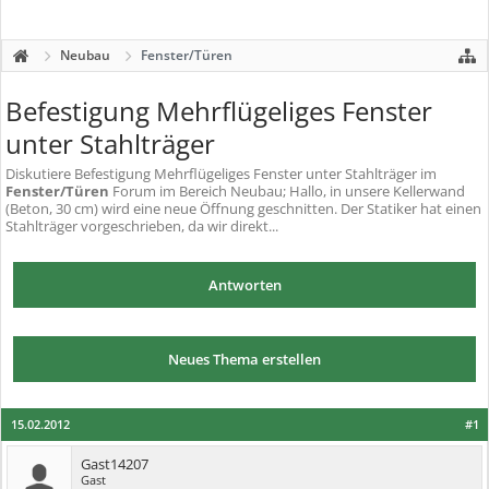
Neubau
Fenster/Türen
Befestigung Mehrflügeliges Fenster
unter Stahlträger
Diskutiere
Befestigung Mehrflügeliges Fenster unter Stahlträger
im
Fenster/Türen
Forum im Bereich Neubau; Hallo, in unsere Kellerwand
(Beton, 30 cm) wird eine neue Öffnung geschnitten. Der Statiker hat einen
Stahlträger vorgeschrieben, da wir direkt...
Antworten
Neues Thema erstellen
15.02.2012
#1
Gast14207
Gast