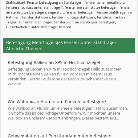
Stahlstütze?
,
Fensterbefestigung an Stahlträger
,
fenster Unter metallsturz
,
fensteranschluss unter stahlträger?
,
fenster am stahlstütze befestigen
,
fenster
an stahlstütze befestigen
,
ziegelsturz fenster befestigen
,
Fenster stahlträger im
Rahmen
,
fenster stahlsturz
,
fenster montage stahlsturz
,
fensterschraube i
Träger
,
Tür unter stahlträger
,
fensterprofil an stahlträger befestigen
,
Glasschiebetür unter stahlträger fixieren
Befestigung Mehrflügeliges Fenster unter Stahlträger -
Ähnliche Themen
Befestigung Balken an XPS in Hochlochziegel
Befestigung Balken an XPS in Hochlochziegel: Hallo zusammen,
mich möchte einen Balken für ein Vordach mit dem Haus
verbinden. Das soll auf Höhe der Beton Zwischendecke sein.
Welche...
Wie Wallbox an Aluminium-Paneele befestigen?
Wie Wallbox an Aluminium-Paneele befestigen?: Hallo zusammen,
ich hoffe das ist das richtige Unterforum. Wir möchten unsere
Wallbox an unserem Carport anbringen. Dieses besteht aus...
Gehwegplatten auf Punktfundamenten befestigen