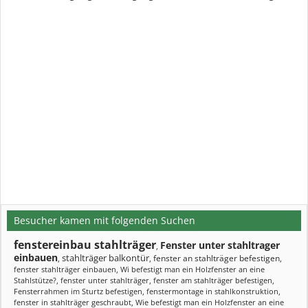
Besucher kamen mit folgenden Suchen
fenstereinbau stahlträger
Fenster unter stahltrager
,
einbauen
stahlträger balkontür
fenster an stahlträger befestigen
,
,
,
fenster stahlträger einbauen
,
Wi befestigt man ein Holzfenster an eine
Stahlstütze?
,
fenster unter stahlträger
,
fenster am stahlträger befestigen
,
Fensterrahmen im Sturtz befestigen
,
fenstermontage in stahlkonstruktion
,
fenster in stahlträger geschraubt
,
Wie befestigt man ein Holzfenster an eine