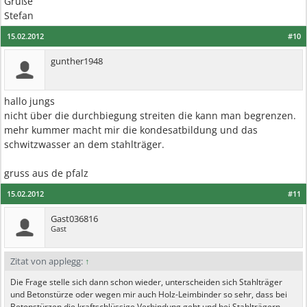
Grüße
Stefan
15.02.2012
#10
gunther1948
hallo jungs
nicht über die durchbiegung streiten die kann man begrenzen.
mehr kummer macht mir die kondesatbildung und das
schwitzwasser an dem stahlträger.
gruss aus de pfalz
15.02.2012
#11
Gast036816
Gast
Zitat von applegg:
↑
Die Frage stelle sich dann schon wieder, unterscheiden sich Stahlträger
und Betonstürze oder wegen mir auch Holz-Leimbinder so sehr, dass bei
Betonstürzen die kraftschlüssige Verbindung geht und bei Stahlträgern