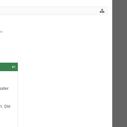
in
#1
 oder
n. Die