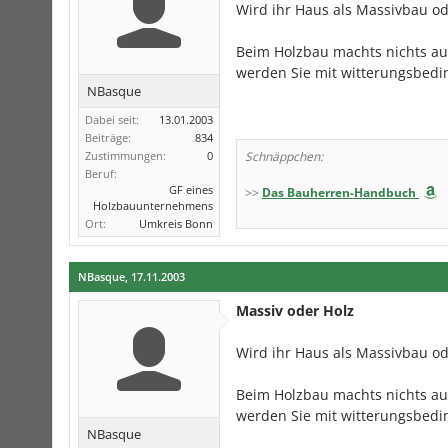
Wird ihr Haus als Massivbau ode
Beim Holzbau machts nichts aus
werden Sie mit witterungsbed
NBasque
Dabei seit:
13.01.2003
Beiträge:
834
Zustimmungen:
0
Schnäppchen:
Beruf:
GF eines
>>
Das Bauherren-Handbuch
Holzbauunternehmens
Ort:
Umkreis Bonn
NBasque
,
17.11.2003
Massiv oder Holz
Wird ihr Haus als Massivbau ode
Beim Holzbau machts nichts aus
werden Sie mit witterungsbed
NBasque