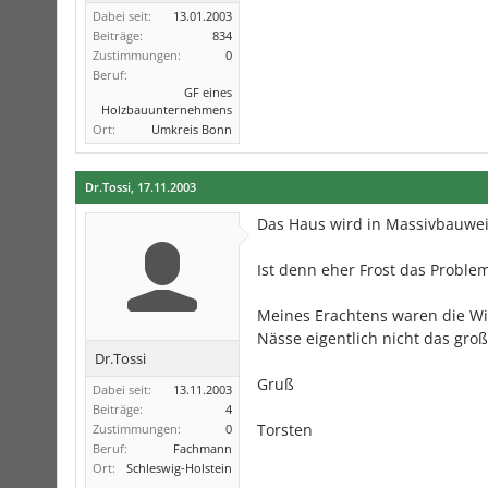
Dabei seit:
13.01.2003
Beiträge:
834
Zustimmungen:
0
Beruf:
GF eines
Holzbauunternehmens
Ort:
Umkreis Bonn
Dr.Tossi
,
17.11.2003
Das Haus wird in Massivbauweise
Ist denn eher Frost das Problem
Meines Erachtens waren die Win
Nässe eigentlich nicht das gro
Dr.Tossi
Gruß
Dabei seit:
13.11.2003
Beiträge:
4
Torsten
Zustimmungen:
0
Beruf:
Fachmann
Ort:
Schleswig-Holstein