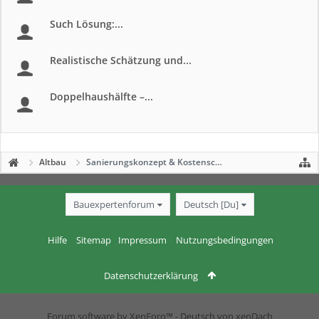
Such Lösung:...
Realistische Schätzung und...
Doppelhaushälfte –...
Altbau
Sanierungskonzept & Kostenschätzung
Bauexpertenforum
Deutsch [Du]
Hilfe
Sitemap
Impressum
Nutzungsbedingungen
Datenschutzerklärung
Forum software by XenForo™
-
Deutsch von xenDach