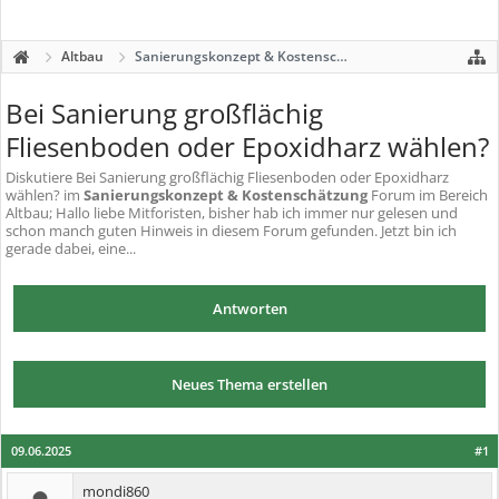
Altbau
Sanierungskonzept & Kostenschätzung
Bei Sanierung großflächig
Fliesenboden oder Epoxidharz wählen?
Diskutiere
Bei Sanierung großflächig Fliesenboden oder Epoxidharz
wählen?
im
Sanierungskonzept & Kostenschätzung
Forum im Bereich
Altbau; Hallo liebe Mitforisten, bisher hab ich immer nur gelesen und
schon manch guten Hinweis in diesem Forum gefunden. Jetzt bin ich
gerade dabei, eine...
Antworten
Neues Thema erstellen
09.06.2025
#1
mondi860