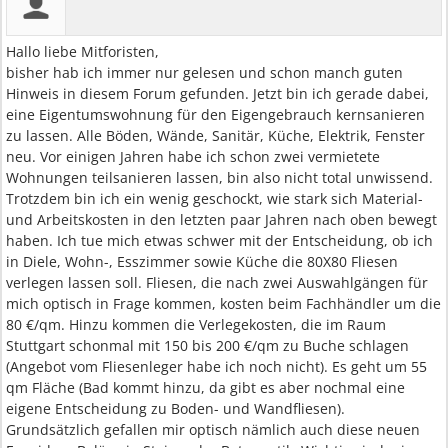
Hallo liebe Mitforisten,
bisher hab ich immer nur gelesen und schon manch guten
Hinweis in diesem Forum gefunden. Jetzt bin ich gerade dabei,
eine Eigentumswohnung für den Eigengebrauch kernsanieren
zu lassen. Alle Böden, Wände, Sanitär, Küche, Elektrik, Fenster
neu. Vor einigen Jahren habe ich schon zwei vermietete
Wohnungen teilsanieren lassen, bin also nicht total unwissend.
Trotzdem bin ich ein wenig geschockt, wie stark sich Material-
und Arbeitskosten in den letzten paar Jahren nach oben bewegt
haben. Ich tue mich etwas schwer mit der Entscheidung, ob ich
in Diele, Wohn-, Esszimmer sowie Küche die 80X80 Fliesen
verlegen lassen soll. Fliesen, die nach zwei Auswahlgängen für
mich optisch in Frage kommen, kosten beim Fachhändler um die
80 €/qm. Hinzu kommen die Verlegekosten, die im Raum
Stuttgart schonmal mit 150 bis 200 €/qm zu Buche schlagen
(Angebot vom Fliesenleger habe ich noch nicht). Es geht um 55
qm Fläche (Bad kommt hinzu, da gibt es aber nochmal eine
eigene Entscheidung zu Boden- und Wandfliesen).
Grundsätzlich gefallen mir optisch nämlich auch diese neuen