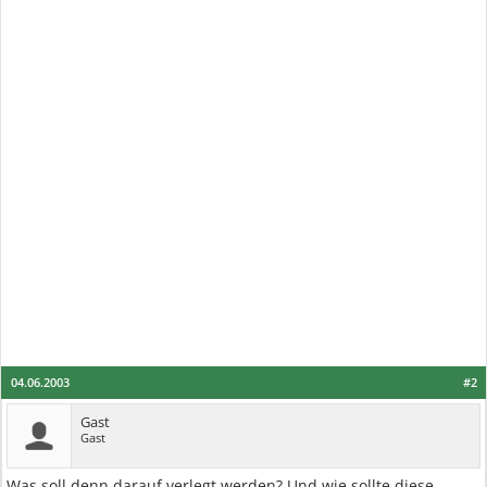
04.06.2003
#2
Gast
Gast
Was soll denn darauf verlegt werden? Und wie sollte diese