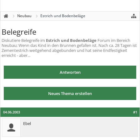
Neubau
Estrich und Bodenbeläge
Belegreife
Diskutiere
Belegreife
im
Estrich und Bodenbeläge
Forum im Bereich
Neubau; Wenn das Kind in den Brunnen gefallen ist. Nach ca. 28 Tagen ist
Zementestrich weitgehend abgebunden und hat seine Endfestigkeit
erreicht - aber...
Antworten
Neues Thema erstellen
04.06.2003
#1
Ebel