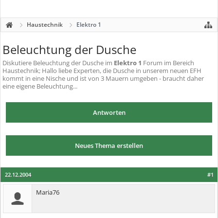
Haustechnik
Elektro 1
Beleuchtung der Dusche
Diskutiere
Beleuchtung der Dusche
im
Elektro 1
Forum im Bereich
Haustechnik; Hallo liebe Experten, die Dusche in unserem neuen EFH
kommt in eine Nische und ist von 3 Mauern umgeben - braucht daher
eine eigene Beleuchtung...
Antworten
Neues Thema erstellen
22.12.2004
#1
Maria76