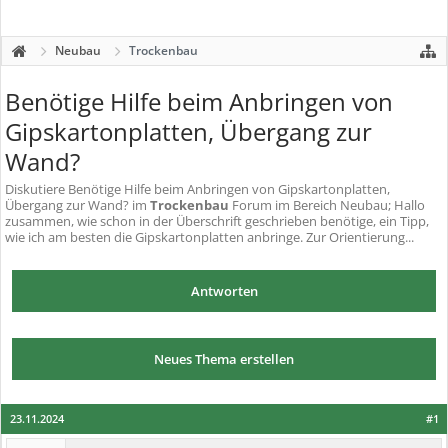
Neubau
Trockenbau
Benötige Hilfe beim Anbringen von
Gipskartonplatten, Übergang zur
Wand?
Diskutiere
Benötige Hilfe beim Anbringen von Gipskartonplatten,
Übergang zur Wand?
im
Trockenbau
Forum im Bereich Neubau; Hallo
zusammen, wie schon in der Überschrift geschrieben benötige, ein Tipp,
wie ich am besten die Gipskartonplatten anbringe. Zur Orientierung...
Antworten
Neues Thema erstellen
23.11.2024
#1