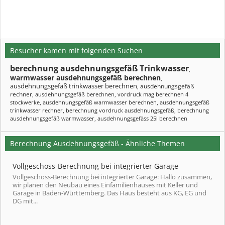
Besucher kamen mit folgenden Suchen
berechnung ausdehnungsgefäß Trinkwasser
,
warmwasser ausdehnungsgefäß berechnen
,
ausdehnungsgefäß trinkwasser berechnen
ausdehnungsgefäß
,
rechner
,
ausdehnungsgefäß berechnen
,
vordruck mag berechnen 4
stockwerke
,
ausdehnungsgefäß warmwasser berechnen
,
ausdehnungsgefäß
trinkwasser rechner
,
berechnung vordruck ausdehnungsgefäß
,
berechnung
ausdehnungsgefäß warmwasser
,
ausdehnungsgefäss 25l berechnen
Berechnung Ausdehnungsgefäß - Ähnliche Themen
Vollgeschoss-Berechnung bei integrierter Garage
Vollgeschoss-Berechnung bei integrierter Garage: Hallo zusammen,
wir planen den Neubau eines Einfamilienhauses mit Keller und
Garage in Baden-Württemberg. Das Haus besteht aus KG, EG und
DG mit...