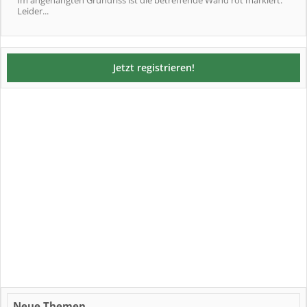
Im angehängten Grundriss ist die betreffende Wand rot markiert.
Leider...
Jetzt registrieren!
Neue Themen