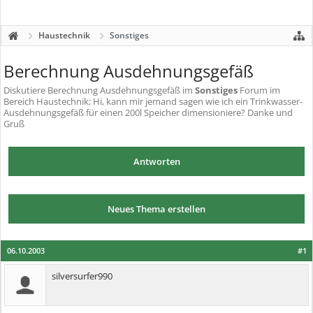
Haustechnik
Sonstiges
Berechnung Ausdehnungsgefäß
Diskutiere
Berechnung Ausdehnungsgefäß
im
Sonstiges
Forum im
Bereich Haustechnik; Hi, kann mir jemand sagen wie ich ein Trinkwasser-
Ausdehnungsgefäß für einen 200l Speicher dimensioniere? Danke und
Gruß
Antworten
Neues Thema erstellen
06.10.2003
#1
silversurfer990