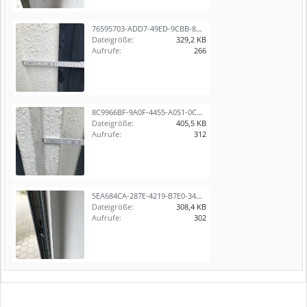
76595703-ADD7-49ED-9CBB-8B66A1B43534.jpeg
Dateigröße:
329,2 KB
Aufrufe:
266
8C9966BF-9A0F-4455-A051-0C53D30D39A4.jpeg
Dateigröße:
405,5 KB
Aufrufe:
312
5EA684CA-287E-4219-B7E0-34AD8A9E219E.jpeg
Dateigröße:
308,4 KB
Aufrufe:
302