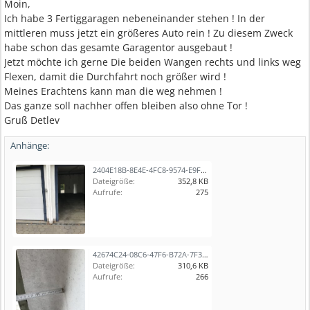
Moin,
Ich habe 3 Fertiggaragen nebeneinander stehen ! In der
mittleren muss jetzt ein größeres Auto rein ! Zu diesem Zweck
habe schon das gesamte Garagentor ausgebaut !
Jetzt möchte ich gerne Die beiden Wangen rechts und links weg
Flexen, damit die Durchfahrt noch größer wird !
Meines Erachtens kann man die weg nehmen !
Das ganze soll nachher offen bleiben also ohne Tor !
Gruß Detlev
Anhänge:
2404E18B-8E4E-4FC8-9574-E9FDEFE5E6DB.jpeg
Dateigröße:
352,8 KB
Aufrufe:
275
42674C24-08C6-47F6-B72A-7F31947A33C3.jpeg
Dateigröße:
310,6 KB
Aufrufe:
266