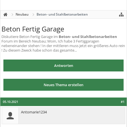
Neubau
Beton- und Stahlbetonarbeiten
Beton Fertig Garage
Diskutiere
Beton Fertig Garage
im
Beton- und Stahlbetonarbeiten
Forum im Bereich Neubau; Moin, Ich habe 3 Fertiggaragen
nebeneinander stehen ! In der mittleren muss jetzt ein größeres Auto rein
! Zu diesem Zweck habe schon das gesamte...
Antworten
Neues Thema erstellen
05.10.2021
#1
Antomarie1234