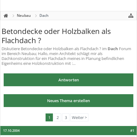
Neubau
Dach
Betondecke oder Holzbalken als
Flachdach ?
Diskutiere
Betondecke oder Holzbalken als Flachdach ?
im
Dach
Forum
im Bereich Neubau; Hallo, mein Architekt schlägt mir als
Dachkonstruktion für ein Flachdach meines in Planung befindlichen
Eigenheims eine Holzkonstruktion mit :...
Antworten
Neues Thema erstellen
1
2
3
Weiter >
17.10.2004
#1