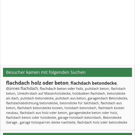
Besucher kamen mit folgenden Suchen
flachdach holz oder beton
flachdach betondecke
,
,
dünnes flachdach
flachdach beton oder holz
,
,
pultdach beton
,
flachdach
beton
,
Umkehrdach auf Massivholzdecke
,
holzbalken flachdach
,
betondecke
als dach
,
pultdach betondecke
,
pultdach aus beton
,
garagendach Betondecke
,
flachdachabdichtung betondecke
,
betondicke für falchdach
,
flachdach aus
beton
,
flachdach betondecke kosten
,
holzdach betondach
,
flachdach kosten
neubau
,
flachdach aus holz oder beton
,
garagendecke beton oder holz
,
flachdach beton oder holzdecke
,
garage holzdach betondach
,
Betondecke
Garage
,
garage holzsparren decke nachteile
,
flachdach holz oder betondecke