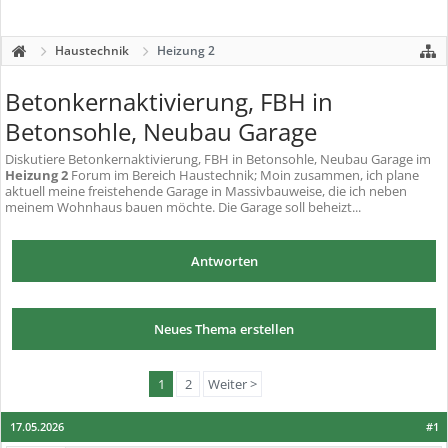
Haustechnik
Heizung 2
Betonkernaktivierung, FBH in
Betonsohle, Neubau Garage
Diskutiere
Betonkernaktivierung, FBH in Betonsohle, Neubau Garage
im
Heizung 2
Forum im Bereich Haustechnik; Moin zusammen, ich plane
aktuell meine freistehende Garage in Massivbauweise, die ich neben
meinem Wohnhaus bauen möchte. Die Garage soll beheizt...
Antworten
Neues Thema erstellen
1
2
Weiter >
17.05.2026
#1