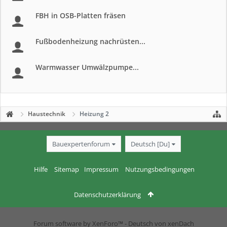
FBH in OSB-Platten fräsen
Fußbodenheizung nachrüsten...
Warmwasser Umwälzpumpe...
Haustechnik
Heizung 2
Bauexpertenforum
Deutsch [Du]
Hilfe
Sitemap
Impressum
Nutzungsbedingungen
Datenschutzerklärung
Forum software by XenForo™
-
Deutsch von xenDach