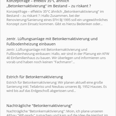
Konzeptfrage – effektiv 35°C ähnlich
„Betonkernaktivierung“ im Bestand – zu riskant ?
Konzeptfrage – effektiv 35°C ähnlich „Betonkernaktivierung“ im
Bestand – zu riskant ?: Hallo Zusammen, bei der
Renovierung/Sanierung eines EFH BJ 1995 soll ein ungewöhnliches
Konzept zum Einsatz kommen. Gibt es hierzu Bedenken oder...
zentr. Lüftungsanlage mit Betonkernaktivierung und
Fußbodenheizung einbauen
zentr. Lüftungsanlage mit Betonkernaktivierung und
Fußbodenheizung einbauen: Hallo, wir sind in der Planung ein KFW
40 Einfamilienhaus zu bauen. Wir überlegen und informieren uns
vorab und haben noch keinen "Fachmann"...
Estrich für Betonkernaktivierung
Estrich für Betonkernaktivierung: Wir planen aktuell eine große
Sanierung inkl. Teilabriss und Neubau unseres Bj. 1952 Hauses. Es
wird bis auf das Erdgeschoß abgerissen und...
Nachträgliche "Betonkernaktivierung"
Nachträgliche "Betonkernaktivierung": Moin, ich plane unseren
Altbau "WP-ready" zumachen und kam auf die Idee die Heizlast im