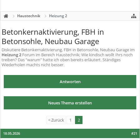
Haustechnik
Heizung 2
Betonkernaktivierung, FBH in
Betonsohle, Neubau Garage
Diskutiere
Betonkernaktivierung, FBH in Betonsohle, Neubau Garage
im
Heizung 2
Forum im Bereich Haustechnik; Wie kindisch wollt Ihrs noch
treiben? Das "warum" hatte ich oben bereits erläutert. Ständiges
Wiederholen machts nicht besser.
Antworten
Neues Thema erstellen
< Zurück
1
2
18.05.2026
#21