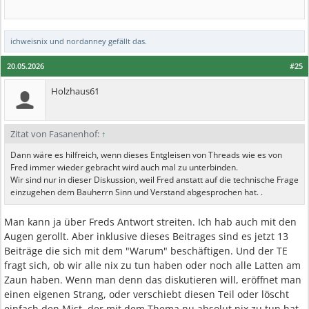
ichweisnix
und
nordanney
gefällt das.
20.05.2026
#25
Holzhaus61
Zitat von Fasanenhof:
↑
Dann wäre es hilfreich, wenn dieses Entgleisen von Threads wie es von
Fred immer wieder gebracht wird auch mal zu unterbinden.
Wir sind nur in dieser Diskussion, weil Fred anstatt auf die technische Frage
einzugehen dem Bauherrn Sinn und Verstand abgesprochen hat. .
Man kann ja über Freds Antwort streiten. Ich hab auch mit den
Augen gerollt. Aber inklusive dieses Beitrages sind es jetzt 13
Beiträge die sich mit dem "Warum" beschäftigen. Und der TE
fragt sich, ob wir alle nix zu tun haben oder noch alle Latten am
Zaun haben. Wenn man denn das diskutieren will, eröffnet man
einen eigenen Strang, oder verschiebt diesen Teil oder löscht
einfach den Mist, der mit dem Thema nu absolut nix zu tun hat.