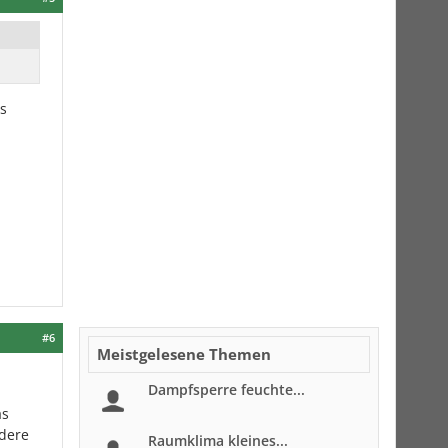
es
#6
Meistgelesene Themen
Dampfsperre feuchte...
as
ndere
Raumklima kleines...