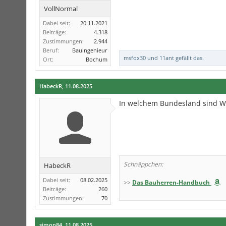
VollNormal
Dabei seit:
20.11.2021
Beiträge:
4.318
Zustimmungen:
2.944
Beruf:
Bauingenieur
msfox30
und
11ant
gefällt das.
Ort:
Bochum
HabeckR
,
11.08.2025
In welchem Bundesland sind W
Schnäppchen:
HabeckR
Dabei seit:
08.02.2025
>>
Das Bauherren-Handbuch
Beiträge:
260
Zustimmungen:
70
simon84
,
11.08.2025