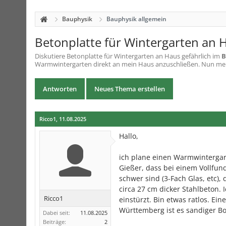
Bauphysik
Bauphysik allgemein
Betonplatte für Wintergarten an H
Diskutiere
Betonplatte für Wintergarten an Haus gefährlich
im
B
Warmwintergarten direkt an mein Haus anzuschließen. Nun mein
Antworten
Neues Thema erstellen
Ricco1
,
11.08.2025
Hallo,
ich plane einen Warmwintergar
Gießer, dass bei einem Vollfun
schwer sind (3-Fach Glas, etc)
circa 27 cm dicker Stahlbeton. 
Ricco1
einstürzt. Bin etwas ratlos. E
Württemberg ist es sandiger B
Dabei seit:
11.08.2025
Beiträge:
2