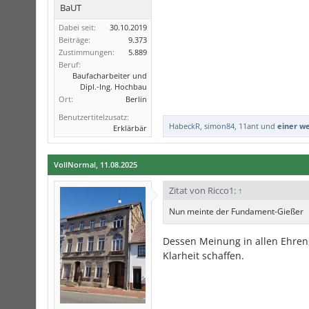
BaUT
Dabei seit:
30.10.2019
Beiträge:
9.373
Zustimmungen:
5.889
Beruf:
Baufacharbeiter und
Dipl.-Ing. Hochbau
Ort:
Berlin
Benutzertitelzusatz:
HabeckR
,
simon84
,
11ant
und
einer w
Erklärbär
VollNormal
,
11.08.2025
Zitat von Ricco1:
↑
Nun meinte der Fundament-Gießer
Dessen Meinung in allen Ehren, 
Klarheit schaffen.