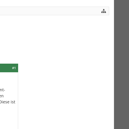
#1
nt-
en
iese ist