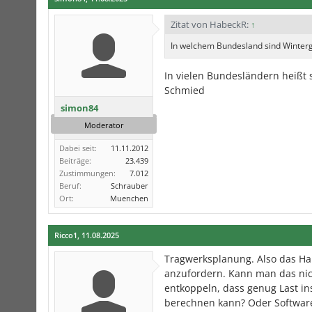
Zitat von HabeckR:
↑
In welchem Bundesland sind Winter
In vielen Bundesländern heißt 
Schmied
simon84
Moderator
Dabei seit:
11.11.2012
Beiträge:
23.439
Zustimmungen:
7.012
Beruf:
Schrauber
Ort:
Muenchen
Ricco1
,
11.08.2025
Tragwerksplanung. Also das Hau
anzufordern. Kann man das nic
entkoppeln, dass genug Last in
berechnen kann? Oder Software