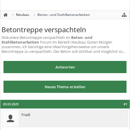
Neubau
Beton- und Stahlbetonarbeiten
Betontreppe verspachteln
Diskutiere
Betontreppe verspachteln
im
Beton- und
Stahlbetonarbeiten
Forum im Bereich Neubau; Guten Morgen
zusammen, ich benötige eine Idee/Vorgehensweise um unsere
Betontreppe zu verspachteln. Der Beton soll sichtbar und möglichst so...
Antworten
Neues Thema erstellen
20.03.2025
#1
Fradi