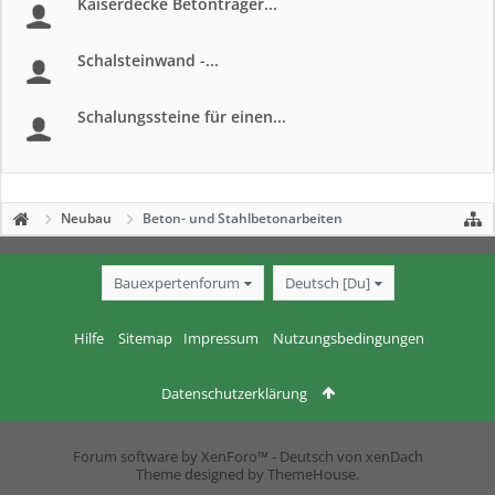
Kaiserdecke Betonträger...
Schalsteinwand -...
Schalungssteine für einen...
Neubau
Beton- und Stahlbetonarbeiten
Bauexpertenforum
Deutsch [Du]
Hilfe
Sitemap
Impressum
Nutzungsbedingungen
Datenschutzerklärung
Forum software by XenForo™
-
Deutsch von xenDach
Theme designed by
ThemeHouse
.