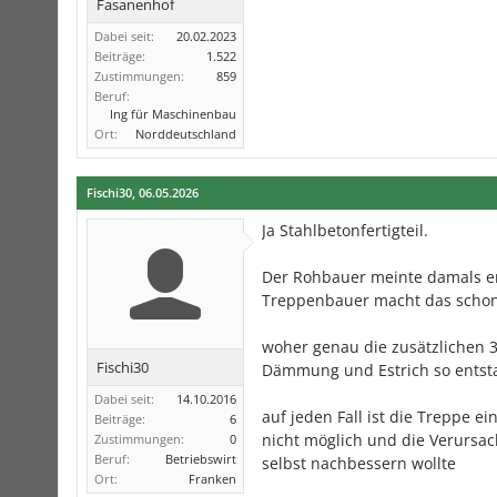
Fasanenhof
Dabei seit:
20.02.2023
Beiträge:
1.522
Zustimmungen:
859
Beruf:
Ing für Maschinenbau
Ort:
Norddeutschland
Fischi30
,
06.05.2026
Ja Stahlbetonfertigteil.
Der Rohbauer meinte damals e
Treppenbauer macht das schon“,
woher genau die zusätzlichen 
Fischi30
Dämmung und Estrich so entst
Dabei seit:
14.10.2016
auf jeden Fall ist die Treppe e
Beiträge:
6
nicht möglich und die Verursach
Zustimmungen:
0
Beruf:
Betriebswirt
selbst nachbessern wollte
Ort:
Franken