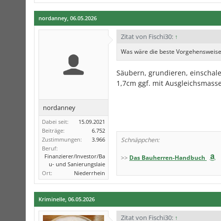
nordanney
,
06.05.2026
Zitat von Fischi30:
↑
Was wäre die beste Vorgehensweise?
Säubern, grundieren, einschalen
1,7cm ggf. mit Ausgleichsmasse
nordanney
Dabei seit:
15.09.2021
Beiträge:
6.752
Zustimmungen:
3.966
Schnäppchen:
Beruf:
Finanzierer/Investor/Ba
>>
Das Bauherren-Handbuch
u- und Sanierungslaie
Ort:
Niederrhein
Kriminelle
,
06.05.2026
Zitat von Fischi30:
↑