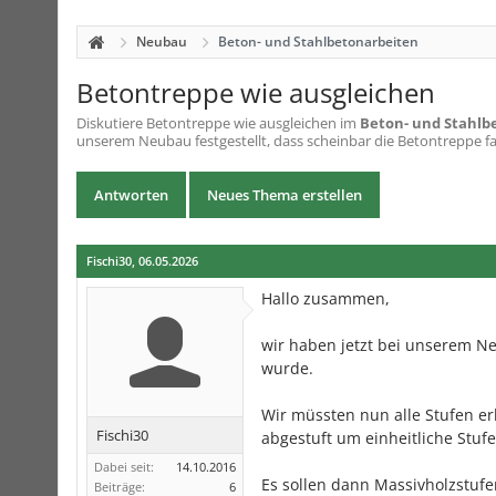
Neubau
Beton- und Stahlbetonarbeiten
Betontreppe wie ausgleichen
Diskutiere
Betontreppe wie ausgleichen
im
Beton- und Stahlb
unserem Neubau festgestellt, dass scheinbar die Betontreppe fa
Antworten
Neues Thema erstellen
Fischi30
,
06.05.2026
Hallo zusammen,
wir haben jetzt bei unserem Ne
wurde.
Wir müssten nun alle Stufen er
Fischi30
abgestuft um einheitliche Stu
Dabei seit:
14.10.2016
Es sollen dann Massivholzstufe
Beiträge:
6