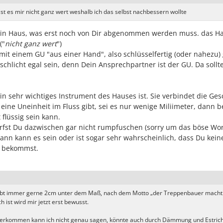
ist es mir nicht ganz wert weshalb ich das selbst nachbessern wollte
 ein Haus, was erst noch von Dir abgenommen werden muss. das H
("
nicht ganz wert
")
mit einem GU "aus einer Hand", also schlüsselfertig (oder nahezu)
schlicht egal sein, denn Dein Ansprechpartner ist der GU. Da sollt
in sehr wichtiges Instrument des Hauses ist. Sie verbindet die Ge
eine Uneinheit im Fluss gibt, sei es nur wenige Miliimeter, dann b
 flüssig sein kann.
st Du dazwischen gar nicht rumpfuschen (sorry um das böse Wor
n kann es sein oder ist sogar sehr wahrscheinlich, dass Du kein
l bekommst.
ibt immer gerne 2cm unter dem Maß, nach dem Motto „der Treppenbauer macht
h ist wird mir jetzt erst bewusst.
herkommen kann ich nicht genau sagen, könnte auch durch Dämmung und Estrich