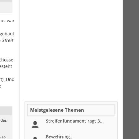
aus war
 gebaut
e
Streit
schosse
esteht
t). Und
e
Meistgelesene Themen
 das
Streifenfundament ragt 3...
Bewehrung...
 so