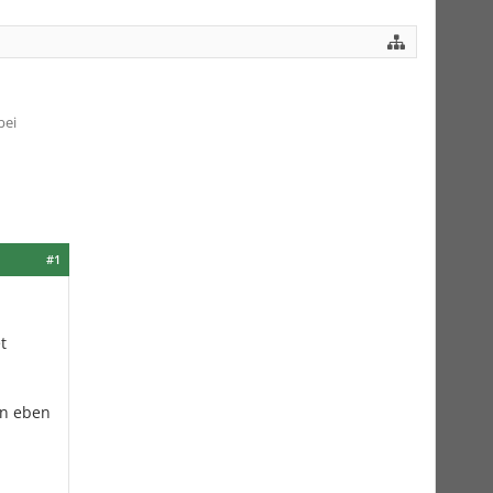
bei
#1
t
en eben