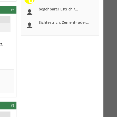
begehbarer Estrich /...
#4
Sichtestrich: Zement- oder...
t.
#5