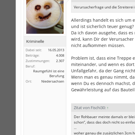
Verursacherfrage und die Streiterei 
Allerdings handelt es sich um
und ist sicherlich teuer genug? 
Da ich davon ausgehe, dass es 
wird, kann Dir der Verursacher 
Kriminelle
nicht aufkommen müssen.
Dabei seit:
16.05.2013
Beiträge:
4.008
Problem ist, dass eine Treppe e
Zustimmungen:
2.307
miteinander, und wenn es dort 
Beruf:
Unfallgefahr, da der Gang nicht
Raumgefühl ist eine
Berufung
Wenn man es genau nimmt, darf
Ort:
Niedersachsen
wenn Du es dennoch machst, dan
Gewährleistung auf das Bautei
Zitat von Fischi30:
↑
Der Rohbauer meinte damals er ble
schon“, dass das doch nicht so einfac
...
woher genau die zusätzlichen 3cm 