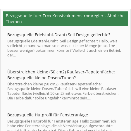
Bezugsquelle fuer Trox Konstvolumenstromregler - Ähnliche
Themen
Bezugsquelle Edelstahl-Draht+Seil Design geflechte?
Bezugsquelle Edelstahl-Draht+Seil Design geflechte?: Hallo, weis
vielleicht jemand wo man so etwas in kleiner Menge (max. 1m² ,
besser weniger) bekommen könnte ? Vielleicht auch einen Betrieb
der...
Überstreichen kleine (50 cm2) Raufaser-Tapetenfläche:
Bezugsquelle kleine Dosen/Tuben?
Überstreichen kleine (50 cm2) Raufaser-Tapetenfläche:
Bezugsquelle kleine Dosen/Tuben?: Ich will eine kleine Raufaser-
Tapetenfläche (vielleicht 50 cm2) mit etwas Farbe überstreichen.
Die Farbe dafür sollte ungefähr karminrot sein....
Bezugsquelle Hutprofil für Fensteranlage
Bezugsquelle Hutprofil für Fensteranlage: Hallo zusammen, ich
habe eine Fensteranlage, die als Verstärkung aufgeschraubte
verzinkte Rechteckrohre hat. Diese Rohre sind verkleidet mir...