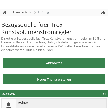
Haustechnik
Lüftung
Bezugsquelle fuer Trox
Konstvolumenstromregler
Diskutiere
Bezugsquelle fuer Trox Konstvolumenstromregler
im
Lüftung
Forum im Bereich Haustechnik; Hallo, ich stelle mir gerade eine KWL
Einkaufsliste zusammen, weil ich meine KWL selbst berechnet hab und
einbauen werde. Nun bin ich auf der...
Antworten
Neues Thema erstellen
30.08.2020
#1
rodnex