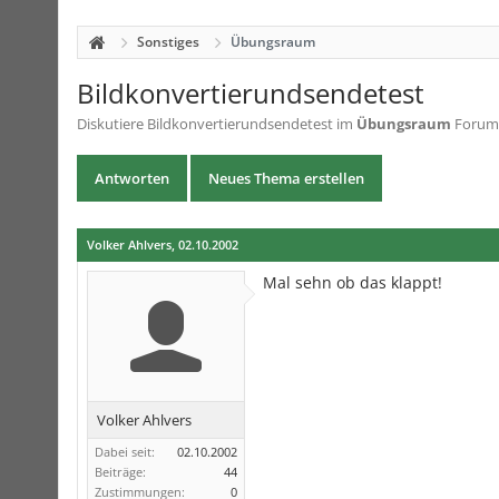
Sonstiges
Übungsraum
Bildkonvertierundsendetest
Diskutiere
Bildkonvertierundsendetest
im
Übungsraum
Forum 
Antworten
Neues Thema erstellen
Volker Ahlvers
,
02.10.2002
Mal sehn ob das klappt!
Volker Ahlvers
Dabei seit:
02.10.2002
Beiträge:
44
Zustimmungen:
0