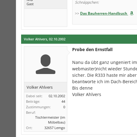
Schnäppchen:
Gast
>>
Das Bauherren-Handbuch
Volker Ahlvers
,
02.10.2002
Probe den Ernstfall
Nanu da übt ganz ungeniert im
webmaster)nicht wieder Stunden
sicher. Die R333 haste mir abe
beantworte ich im Dach-Bereic
Volker Ahlvers
Bis denne
Volker Ahlvers
Dabei seit:
02.10.2002
Beiträge:
44
Zustimmungen:
0
Beruf:
Tischlermeister (im
Möbelbau)
Ort:
32657 Lemgo