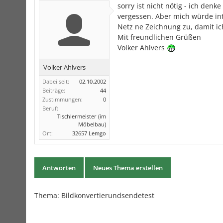
sorry ist nicht nötig - ich den
vergessen. Aber mich würde int
Netz ne Zeichnung zu, damit ic
Mit freundlichen Grüßen
Volker Ahlvers
Volker Ahlvers
Dabei seit:
02.10.2002
Beiträge:
44
Zustimmungen:
0
Beruf:
Tischlermeister (im
Möbelbau)
Ort:
32657 Lemgo
Antworten
Neues Thema erstellen
Thema:
Bildkonvertierundsendetest