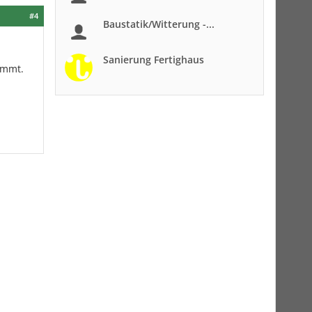
#4
Baustatik/Witterung -...
Sanierung Fertighaus
ommt.