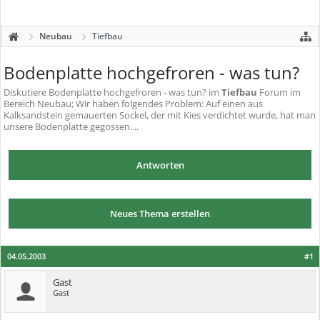
Neubau
Tiefbau
Bodenplatte hochgefroren - was tun?
Diskutiere
Bodenplatte hochgefroren - was tun?
im
Tiefbau
Forum im
Bereich Neubau; Wir haben folgendes Problem: Auf einen aus
Kalksandstein gemauerten Sockel, der mit Kies verdichtet wurde, hat man
unsere Bodenplatte gegossen....
Antworten
Neues Thema erstellen
04.05.2003
#1
Gast
Gast