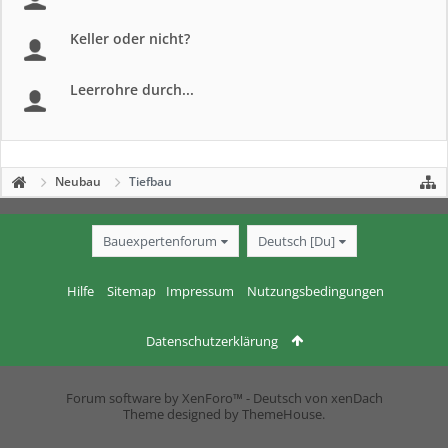
Keller oder nicht?
Leerrohre durch...
Neubau
Tiefbau
Bauexpertenforum
Deutsch [Du]
Hilfe
Sitemap
Impressum
Nutzungsbedingungen
Datenschutzerklärung
Forum software by XenForo™
-
Deutsch von xenDach
Theme designed by
ThemeHouse
.