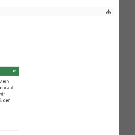
#1
 Mein
 darauf
mir
ß der