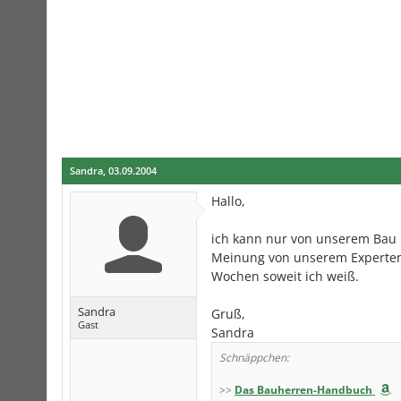
Sandra
,
03.09.2004
Hallo,
ich kann nur von unserem Bau b
Meinung von unserem Experten "
Wochen soweit ich weiß.
Sandra
Gruß,
Gast
Sandra
Schnäppchen:
>>
Das Bauherren-Handbuch