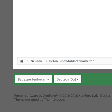
Neubau
Beton- und Stahlbetonarbeiten
Bauexpertenforum
Deutsch [Du]
Forum software by XenForo™
© 2010-2018 XenForo Ltd.
-
Deutsc
Theme designed by
ThemeHouse
.