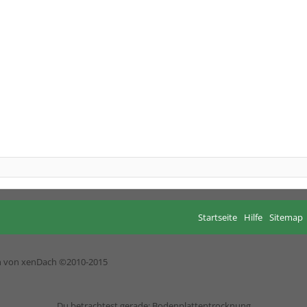
Startseite
Hilfe
Sitemap
h von xenDach
©2010-2015
Du betrachtest gerade: Bodenplattentrocknung