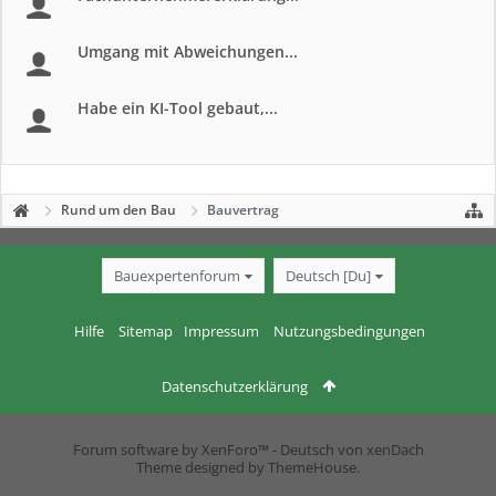
Umgang mit Abweichungen...
Habe ein KI-Tool gebaut,...
Rund um den Bau
Bauvertrag
Bauexpertenforum
Deutsch [Du]
Hilfe
Sitemap
Impressum
Nutzungsbedingungen
Datenschutzerklärung
Forum software by XenForo™
-
Deutsch von xenDach
Theme designed by
ThemeHouse
.