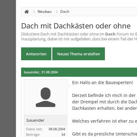
Neubau
Dach
Dach mit Dachkästen oder ohne
Diskutiere
Dach mit Dachkästen oder ohne
im
Dach
Forum im Be
Hausplanung, dabei ist mir aufgefallen, dass bei einem Teil der H
Antworten
Neues Thema erstellen
bauender
,
31.08.2004
Ein Hallo an die Bauexperten!
Derzeit befinde ich mich in der
der Drempel mit durch die Dach
Dachkasten erhalten, bei ande
bauender
Welches verfahren ist eher zu
Dabei seit:
08.08.2004
Gibt es da preisliche Unterschi
Beiträge:
54