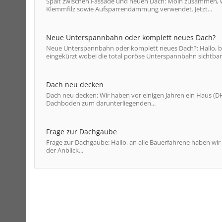
Spalt zwischen Fassade und neuen Dach: Moin zusammen, wi
Klemmfilz sowie Aufsparrendämmung verwendet. Jetzt...
Neue Unterspannbahn oder komplett neues Dach?
Neue Unterspannbahn oder komplett neues Dach?: Hallo, b
eingekürzt wobei die total poröse Unterspannbahn sichtbar 
Dach neu decken
Dach neu decken: Wir haben vor einigen Jahren ein Haus (D
Dachboden zum darunterliegenden...
Frage zur Dachgaube
Frage zur Dachgaube: Hallo, an alle Bauerfahrene haben wir 
der Anblick...