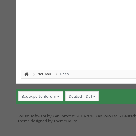
Neubau
Dach
Bauexpertenforum
Deutsch [Du]
Forum software by XenForo™
© 2010-2018 XenForo Ltd.
-
Deutsc
Theme designed by
ThemeHouse
.