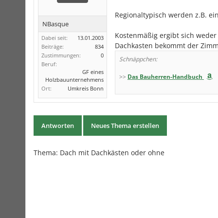
Regionaltypisch werden z.B. e
NBasque
Kostenmäßig ergibt sich weder f
Dabei seit:
13.01.2003
Dachkasten bekommt der Zimmer
Beiträge:
834
Zustimmungen:
0
Schnäppchen:
Beruf:
GF eines
>>
Das Bauherren-Handbuch
Holzbauunternehmens
Ort:
Umkreis Bonn
Antworten
Neues Thema erstellen
Thema: Dach mit Dachkästen oder ohne