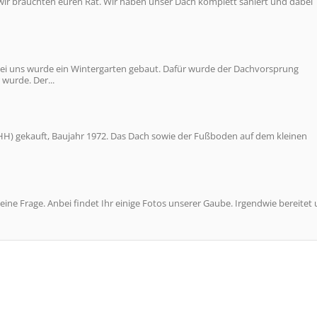
r bräuchten euren Rat. Wir haben unser Dach komplett saniert und dabei
ei uns wurde ein Wintergarten gebaut. Dafür wurde der Dachvorsprung
wurde. Der...
HH) gekauft, Baujahr 1972. Das Dach sowie der Fußboden auf dem kleinen
eine Frage. Anbei findet Ihr einige Fotos unserer Gaube. Irgendwie bereitet