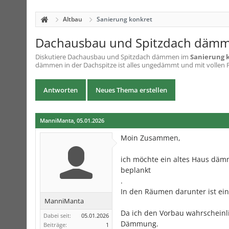
Altbau
Sanierung konkret
Dachausbau und Spitzdach däm
Diskutiere
Dachausbau und Spitzdach dämmen
im
Sanierung 
dämmen in der Dachspitze ist alles ungedämmt und mit vollen P
Antworten
Neues Thema erstellen
ManniManta
,
05.01.2026
Moin Zusammen,
ich möchte ein altes Haus däm
beplankt
.
In den Räumen darunter ist e
ManniManta
Da ich den Vorbau wahrscheinli
Dabei seit:
05.01.2026
Dämmung.
Beiträge:
1