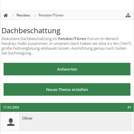
Neubau
Fenster/Türen
Dachbeschattung
Diskutiere
Dachbeschattung
im
Fenster/Türen
Forum im Bereich
Neubau; Hallo zusammen, in unserem Dach haben wir eine 4 x 4m (16m²)
große Festverglasung einbauen lassen. Ausrichtung genau nach Süden
bei Dachneigung...
Antworten
Neues Thema erstellen
17.03.2003
#1
Oliver