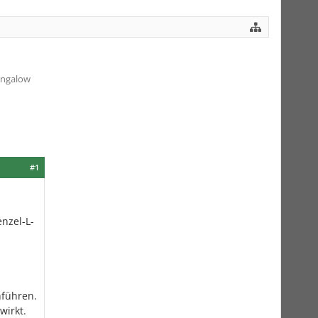
ungalow
#1
nzel-L-
hführen.
wirkt.