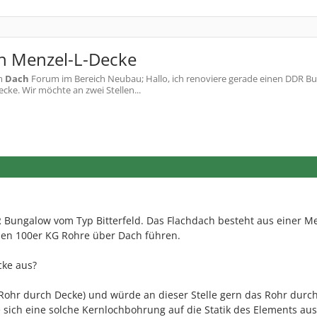
h Menzel-L-Decke
m
Dach
Forum im Bereich Neubau; Hallo, ich renoviere gerade einen DDR B
cke. Wir möchte an zwei Stellen...
 Bungalow vom Typ Bitterfeld. Das Flachdach besteht aus einer Me
llen 100er KG Rohre über Dach führen.
cke aus?
Rohr durch Decke) und würde an dieser Stelle gern das Rohr durc
e sich eine solche Kernlochbohrung auf die Statik des Elements aus