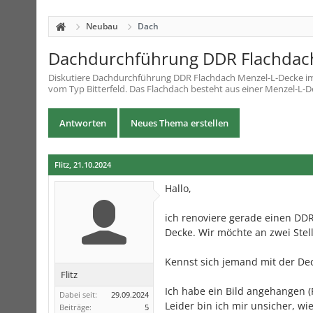
Neubau
Dach
Dachdurchführung DDR Flachdac
Diskutiere
Dachdurchführung DDR Flachdach Menzel-L-Decke
i
vom Typ Bitterfeld. Das Flachdach besteht aus einer Menzel-L-De
Antworten
Neues Thema erstellen
Flitz
,
21.10.2024
Hallo,
ich renoviere gerade einen DDR
Decke. Wir möchte an zwei Ste
Kennst sich jemand mit der De
Flitz
Ich habe ein Bild angehangen (
Dabei seit:
29.09.2024
Leider bin ich mir unsicher, wi
Beiträge:
5