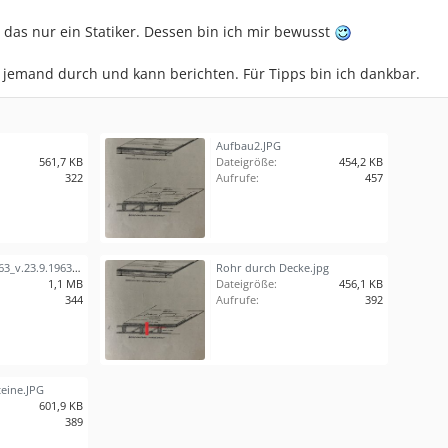
n das nur ein Statiker. Dessen bin ich mir bewusst
on jemand durch und kann berichten. Für Tipps bin ich dankbar.
Aufbau2.JPG
561,7 KB
Dateigröße:
454,2 KB
322
Aufrufe:
457
L-Decke_Zul.90_63_v.23.9.1963.pdf
Rohr durch Decke.jpg
1,1 MB
Dateigröße:
456,1 KB
344
Aufrufe:
392
teine.JPG
601,9 KB
389