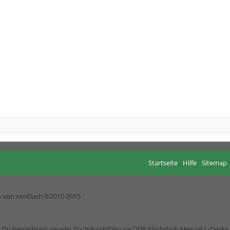
Startseite
Hilfe
Sitemap
h von xenDach
©2010-2015
Du betrachtest gerade: Dachdurchführung DDR Flachdach Menzel-L-Decke