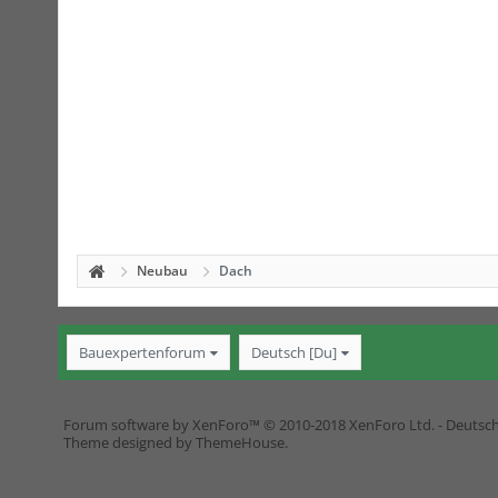
Neubau
Dach
Bauexpertenforum
Deutsch [Du]
Forum software by XenForo™
© 2010-2018 XenForo Ltd.
-
Deutsc
Theme designed by
ThemeHouse
.