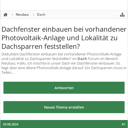
Neubau
Dach
Dachfenster einbauen bei vorhandener
Photovoltaik-Anlage und Lokalität zu
Dachsparren feststellen?
Diskutiere
Dachfenster einbauen bei vorhandener Photovoltaik-Anlage
und Lokalität zu Dachsparren feststellen?
im
Dach
Forum im Bereich
Neubau; Hallo, ich möchte in unser Dach ein Dachfenster einbauen. Es
liegt aber eine ältere Photovoltaik-Anlage darauf. Ein Dachsparren muss in
Teilen...
Antworten
Neues Thema erstellen
29.08.2024
#1