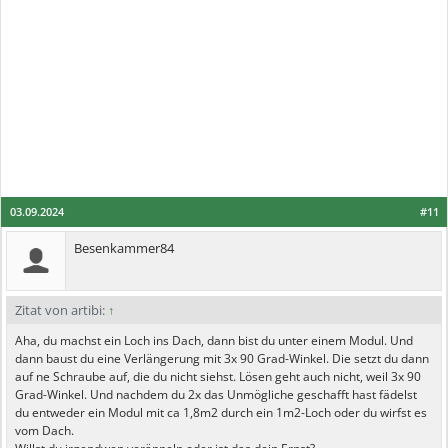
03.09.2024
#11
Besenkammer84
Zitat von artibi:
↑
Aha, du machst ein Loch ins Dach, dann bist du unter einem Modul. Und
dann baust du eine Verlängerung mit 3x 90 Grad-Winkel. Die setzt du dann
auf ne Schraube auf, die du nicht siehst. Lösen geht auch nicht, weil 3x 90
Grad-Winkel. Und nachdem du 2x das Unmögliche geschafft hast fädelst
du entweder ein Modul mit ca 1,8m2 durch ein 1m2-Loch oder du wirfst es
vom Dach.