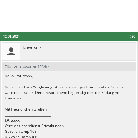
12.01.2024
#20
ichweisnix
Zitat von susanne1234:
↑
Hallo Frau xxxxx,
Nein. Ein 3-Fach Verglasung ist noch besser gedämmt und die Scheibe
wäre noch kälter. Dementsprechend begünstigt dies die Bildung von
Kondensat.
Mit freundlichen Grüßen
______________________________
i.A. xxxx
Vertriebsinnendienst Privatkunden
Gazellenkamp 168
D-22527 Hamburg