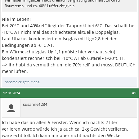
Wir haben im ganzen Haus dreifach Verglasung und meist 20 Grad
Raumtemp. und ca. 40% Luftfeuchtigkeit.
Nie im Leben!
Bei 20°C und 40%relF liegt der Taupunkt bei 6°C. Das schafft bei
-10°C AT nicht mal das schlechteste aktuelle Doppelglas.
Laut Ubakus kondensiert ein Isoglas mit Ug=2,8 bei den
Bedingungen ab -6°C AT.
Ein Wärmeschutzglas Ug 1,1 (müßte hier verbaut sein)
kondensiert rechnerisch bei -10°C AT ab 63%relF @20°C IT.
--> ihr habt da vermutlich um die 70% relF und müsst DEUTLICH
mehr lüften.
hansmeier
gefällt das.
12.01.2024
#9
susanne1234
Ich habe das an allen 5 Fenster. Wenn ich nachts 2 liter
verlieren würde würde ich ja auch ca. 2kg Gewicht verlieren,
wäre echt toll. Ich kann mir aber nicht nachts den Wecker