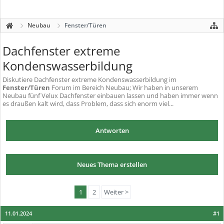
Neubau
Fenster/Türen
Dachfenster extreme
Kondenswasserbildung
Diskutiere
Dachfenster extreme Kondenswasserbildung
im
Fenster/Türen
Forum im Bereich Neubau; Wir haben in unserem
Neubau fünf Velux Dachfenster einbauen lassen und haben immer wenn
es draußen kalt wird, dass Problem, dass sich enorm viel...
Antworten
Neues Thema erstellen
1
2
Weiter >
11.01.2024
#1