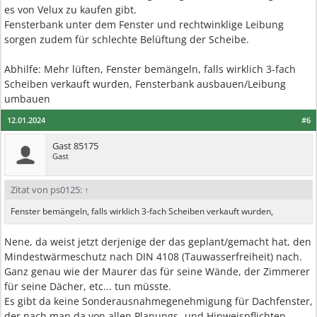
es von Velux zu kaufen gibt.
Fensterbank unter dem Fenster und rechtwinklige Leibung
sorgen zudem für schlechte Belüftung der Scheibe.
Abhilfe: Mehr lüften, Fenster bemängeln, falls wirklich 3-fach
Scheiben verkauft wurden, Fensterbank ausbauen/Leibung
umbauen
12.01.2024
#6
Gast 85175
Gast
Zitat von ps0125:
↑
Fenster bemängeln, falls wirklich 3-fach Scheiben verkauft wurden,
Nene, da weist jetzt derjenige der das geplant/gemacht hat, den
Mindestwärmeschutz nach DIN 4108 (Tauwasserfreiheit) nach.
Ganz genau wie der Maurer das für seine Wände, der Zimmerer
für seine Dächer, etc... tun müsste.
Es gibt da keine Sonderausnahmegenehmigung für Dachfenster,
der nach man da von allen Planungs- und Hinweispflichten