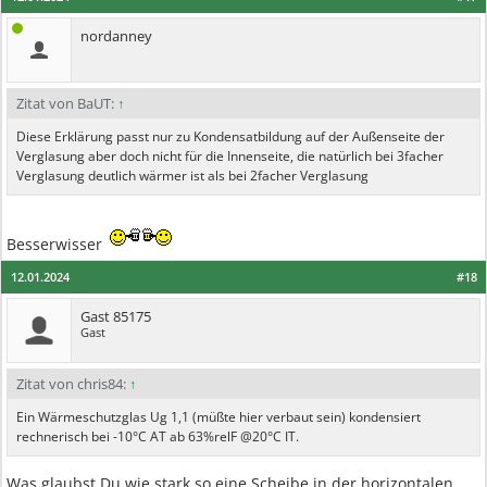
nordanney
Zitat von BaUT:
↑
Diese Erklärung passt nur zu Kondensatbildung auf der Außenseite der
Verglasung aber doch nicht für die Innenseite, die natürlich bei 3facher
Verglasung deutlich wärmer ist als bei 2facher Verglasung
Besserwisser
12.01.2024
#18
Gast 85175
Gast
Zitat von chris84:
↑
Ein Wärmeschutzglas Ug 1,1 (müßte hier verbaut sein) kondensiert
rechnerisch bei -10°C AT ab 63%relF @20°C IT.
Was glaubst Du wie stark so eine Scheibe in der horizontalen