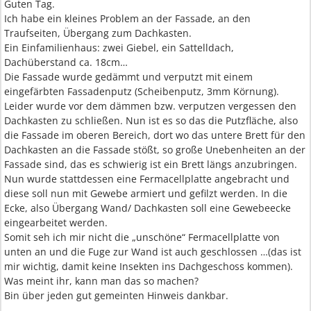
Guten Tag.
Ich habe ein kleines Problem an der Fassade, an den
Traufseiten, Übergang zum Dachkasten.
Ein Einfamilienhaus: zwei Giebel, ein Sattelldach,
Dachüberstand ca. 18cm…
Die Fassade wurde gedämmt und verputzt mit einem
eingefärbten Fassadenputz (Scheibenputz, 3mm Körnung).
Leider wurde vor dem dämmen bzw. verputzen vergessen den
Dachkasten zu schließen. Nun ist es so das die Putzfläche, also
die Fassade im oberen Bereich, dort wo das untere Brett für den
Dachkasten an die Fassade stößt, so große Unebenheiten an der
Fassade sind, das es schwierig ist ein Brett längs anzubringen.
Nun wurde stattdessen eine Fermacellplatte angebracht und
diese soll nun mit Gewebe armiert und gefilzt werden. In die
Ecke, also Übergang Wand/ Dachkasten soll eine Gewebeecke
eingearbeitet werden.
Somit seh ich mir nicht die „unschöne“ Fermacellplatte von
unten an und die Fuge zur Wand ist auch geschlossen …(das ist
mir wichtig, damit keine Insekten ins Dachgeschoss kommen).
Was meint ihr, kann man das so machen?
Bin über jeden gut gemeinten Hinweis dankbar.