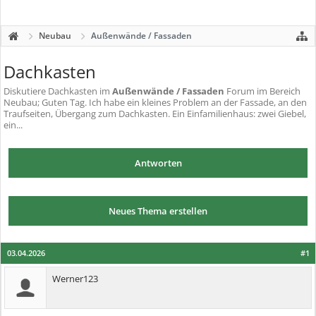
Neubau
Außenwände / Fassaden
Dachkasten
Diskutiere
Dachkasten
im
Außenwände / Fassaden
Forum im Bereich
Neubau; Guten Tag. Ich habe ein kleines Problem an der Fassade, an den
Traufseiten, Übergang zum Dachkasten. Ein Einfamilienhaus: zwei Giebel,
ein...
Antworten
Neues Thema erstellen
03.04.2026
#1
Werner123