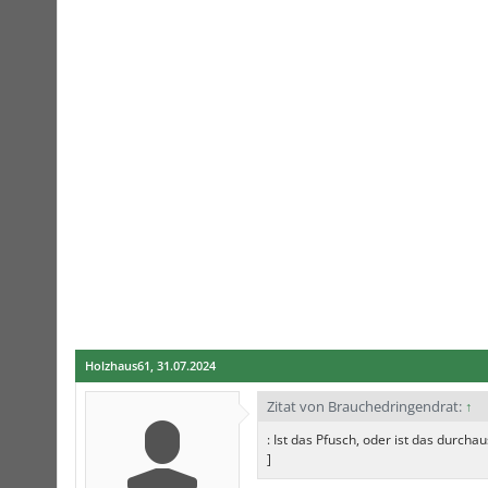
Holzhaus61
,
31.07.2024
Zitat von Brauchedringendrat:
↑
: Ist das Pfusch, oder ist das durcha
]