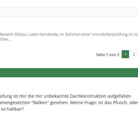
ereich Altbau; Liebe Gemeinde, im Rahmen einer Immobilienprüfung ist mi
che...
1
2
Seite 1 von 2
fung ist mir die mir unbekannte Dachkonstruktion aufgefallen.
mengesetzten "Balken" gesehen. Meine Frage: Ist das Pfusch, oder
so haltbar?