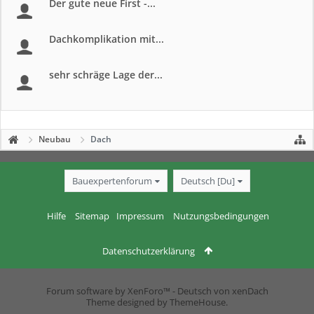
Der gute neue First -...
Dachkomplikation mit...
sehr schräge Lage der...
Neubau
Dach
Bauexpertenforum
Deutsch [Du]
Hilfe
Sitemap
Impressum
Nutzungsbedingungen
Datenschutzerklärung
Forum software by XenForo™
-
Deutsch von xenDach
Theme designed by
ThemeHouse
.