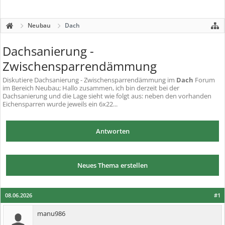
Neubau
Dach
Dachsanierung -
Zwischensparrendämmung
Diskutiere
Dachsanierung - Zwischensparrendämmung
im
Dach
Forum
im Bereich Neubau; Hallo zusammen, ich bin derzeit bei der
Dachsanierung und die Lage sieht wie folgt aus: neben den vorhanden
Eichensparren wurde jeweils ein 6x22...
Antworten
Neues Thema erstellen
08.06.2026
#1
manu986