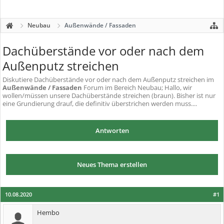
Neubau
Außenwände / Fassaden
Dachüberstände vor oder nach dem
Außenputz streichen
Diskutiere
Dachüberstände vor oder nach dem Außenputz streichen
im
Außenwände / Fassaden
Forum im Bereich Neubau; Hallo, wir
wollen/müssen unsere Dachüberstände streichen (braun). Bisher ist nur
eine Grundierung drauf, die definitiv überstrichen werden muss....
Antworten
Neues Thema erstellen
10.08.2020
#1
Hembo