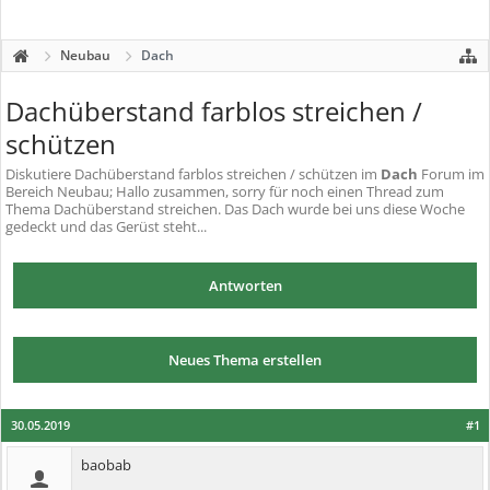
Neubau
Dach
Dachüberstand farblos streichen /
schützen
Diskutiere
Dachüberstand farblos streichen / schützen
im
Dach
Forum im
Bereich Neubau; Hallo zusammen, sorry für noch einen Thread zum
Thema Dachüberstand streichen. Das Dach wurde bei uns diese Woche
gedeckt und das Gerüst steht...
Antworten
Neues Thema erstellen
30.05.2019
#1
baobab