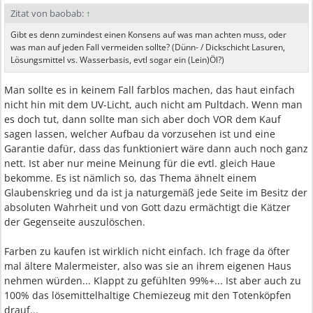
Zitat von baobab:
↑
Gibt es denn zumindest einen Konsens auf was man achten muss, oder
was man auf jeden Fall vermeiden sollte? (Dünn- / Dickschicht Lasuren,
Lösungsmittel vs. Wasserbasis, evtl sogar ein (Lein)Öl?)
Man sollte es in keinem Fall farblos machen, das haut einfach
nicht hin mit dem UV-Licht, auch nicht am Pultdach. Wenn man
es doch tut, dann sollte man sich aber doch VOR dem Kauf
sagen lassen, welcher Aufbau da vorzusehen ist und eine
Garantie dafür, dass das funktioniert wäre dann auch noch ganz
nett. Ist aber nur meine Meinung für die evtl. gleich Haue
bekomme. Es ist nämlich so, das Thema ähnelt einem
Glaubenskrieg und da ist ja naturgemäß jede Seite im Besitz der
absoluten Wahrheit und von Gott dazu ermächtigt die Kätzer
der Gegenseite auszulöschen.
Farben zu kaufen ist wirklich nicht einfach. Ich frage da öfter
mal ältere Malermeister, also was sie an ihrem eigenen Haus
nehmen würden... Klappt zu gefühlten 99%+... Ist aber auch zu
100% das lösemittelhaltige Chemiezeug mit den Totenköpfen
drauf...