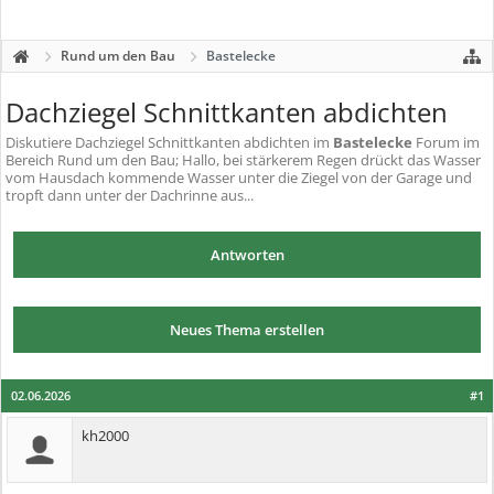
Rund um den Bau
Bastelecke
Dachziegel Schnittkanten abdichten
Diskutiere
Dachziegel Schnittkanten abdichten
im
Bastelecke
Forum im
Bereich Rund um den Bau; Hallo, bei stärkerem Regen drückt das Wasser
vom Hausdach kommende Wasser unter die Ziegel von der Garage und
tropft dann unter der Dachrinne aus...
Antworten
Neues Thema erstellen
02.06.2026
#1
kh2000