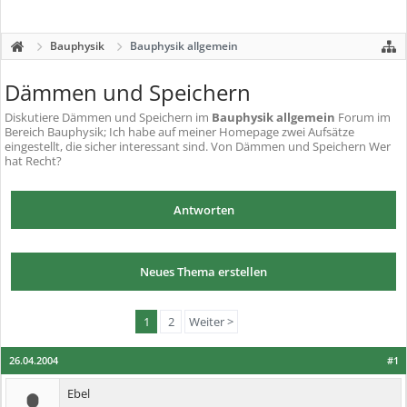
Bauphysik
Bauphysik allgemein
Dämmen und Speichern
Diskutiere
Dämmen und Speichern
im
Bauphysik allgemein
Forum im
Bereich Bauphysik; Ich habe auf meiner Homepage zwei Aufsätze
eingestellt, die sicher interessant sind. Von Dämmen und Speichern Wer
hat Recht?
Antworten
Neues Thema erstellen
1
2
Weiter >
26.04.2004
#1
Ebel