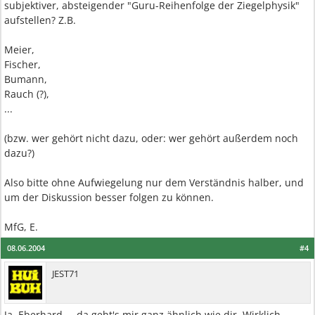
subjektiver, absteigender "Guru-Reihenfolge der Ziegelphysik"
aufstellen? Z.B.
Meier,
Fischer,
Bumann,
Rauch (?),
...
(bzw. wer gehört nicht dazu, oder: wer gehört außerdem noch
dazu?)
Also bitte ohne Aufwiegelung nur dem Verständnis halber, und
um der Diskussion besser folgen zu können.
MfG, E.
08.06.2004
#4
JEST71
Ja, Eberhard ... da geht's mir ganz ähnlich wie dir. Wirklich